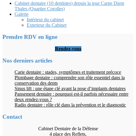
Cabinet dentaire (10 dentistes) depuis la tour Carpe Diem
Thales (Quartier Corolles)
Galerie
Intérieur du cabinet
Exterieur du Cabinet
Prendre RDV en ligne
Rendez-vous
Nos derniers articles
Carie dentaire : stades, symptômes et traitement précoce
Plombage dentaire : comprendre son rôle essentiel dans la
conservation des dents
Sinus lift : une étape clé avant la pose d’implants dentaires
Pansement dentaire : pourquoi est-il parfois nécessaire entre
deux rendez-vous ?
Radio dentaire : rôle clé dans la prévention et le diagnostic
Contact
Cabinet Dentaire de la Défense
4 place des Reflets,