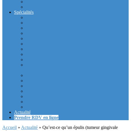
Intérieur du cabinet
Exterieur du Cabinet
Spécialités
Dentistes la Défense
Tarif prothèse et implant dentaire la Defense
Blanchiment des dents la Defense
Prothèse Dentaire La Defense
Inlay et onlay dentaire la defense
Couronne dentaire la Defense
Bridge Dentaire la defense
Inlay Core ou faux moignon dentaire la defense
Implant dentaire la Defense
Soins Gencive et Parodonte (« déchaussement des
dents ») la defense
Radiologie dentaire la defense
Sinus Lift la defense
Urgence dentaire la Defense
Endodontie ou « dévitalisation » des dents la defense
Facettes dentaires la defense
Orthodontie adulte : aligneurs invisibles La Défense
Dentisterie Numérique CFAO La Défense
Actualité
Prendre RDV en ligne
Accueil
»
Actualité
»
Qu’est-ce qu’un épulis (tumeur gingivale