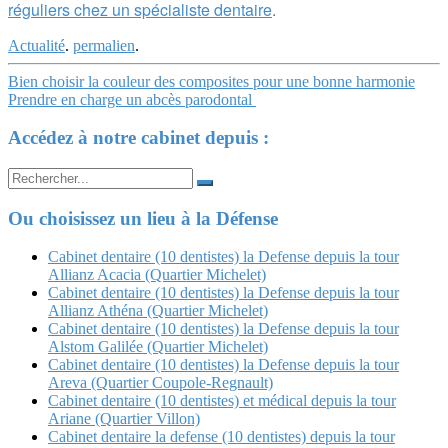
réguliers chez un spécialiste dentaire
.
Actualité
.
permalien
.
Navigation
Bien choisir la couleur des composites pour une bonne harmonie
Prendre en charge un abcès parodontal
Article
Accédez à notre cabinet depuis :
Search
for:
Ou choisissez un lieu à la Défense
Cabinet dentaire (10 dentistes) la Defense depuis la tour
Allianz Acacia (Quartier Michelet)
Cabinet dentaire (10 dentistes) la Defense depuis la tour
Allianz Athéna (Quartier Michelet)
Cabinet dentaire (10 dentistes) la Defense depuis la tour
Alstom Galilée (Quartier Michelet)
Cabinet dentaire (10 dentistes) la Defense depuis la tour
Areva (Quartier Coupole-Regnault)
Cabinet dentaire (10 dentistes) et médical depuis la tour
Ariane (Quartier Villon)
Cabinet dentaire la defense (10 dentistes) depuis la tour