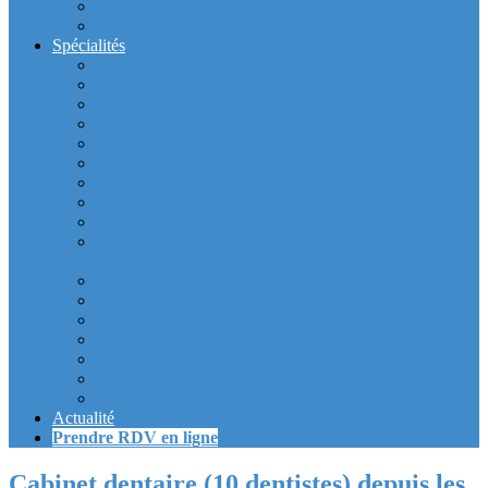
Intérieur du cabinet
Exterieur du Cabinet
Spécialités
Dentistes la Défense
Tarif prothèse et implant dentaire la Defense
Blanchiment des dents la Defense
Prothèse Dentaire La Defense
Inlay et onlay dentaire la defense
Couronne dentaire la Defense
Bridge Dentaire la defense
Inlay Core ou faux moignon dentaire la defense
Implant dentaire la Defense
Soins Gencive et Parodonte (« déchaussement des
dents ») la defense
Radiologie dentaire la defense
Sinus Lift la defense
Urgence dentaire la Defense
Endodontie ou « dévitalisation » des dents la defense
Facettes dentaires la defense
Orthodontie adulte : aligneurs invisibles La Défense
Dentisterie Numérique CFAO La Défense
Actualité
Prendre RDV en ligne
Cabinet dentaire (10 dentistes) depuis les