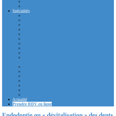
Intérieur du cabinet
Exterieur du Cabinet
Spécialités
Dentistes la Défense
Tarif prothèse et implant dentaire la Defense
Blanchiment des dents la Defense
Prothèse Dentaire La Defense
Inlay et onlay dentaire la defense
Couronne dentaire la Defense
Bridge Dentaire la defense
Inlay Core ou faux moignon dentaire la defense
Implant dentaire la Defense
Soins Gencive et Parodonte (« déchaussement des
dents ») la defense
Radiologie dentaire la defense
Sinus Lift la defense
Urgence dentaire la Defense
Endodontie ou « dévitalisation » des dents la defense
Facettes dentaires la defense
Orthodontie adulte : aligneurs invisibles La Défense
Dentisterie Numérique CFAO La Défense
Actualité
Prendre RDV en ligne
Endodontie ou « dévitalisation » des dents