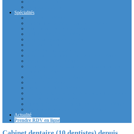
Intérieur du cabinet
Exterieur du Cabinet
Spécialités
Dentistes la Défense
Tarif prothèse et implant dentaire la Defense
Blanchiment des dents la Defense
Prothèse Dentaire La Defense
Inlay et onlay dentaire la defense
Couronne dentaire la Defense
Bridge Dentaire la defense
Inlay Core ou faux moignon dentaire la defense
Implant dentaire la Defense
Soins Gencive et Parodonte (« déchaussement des
dents ») la defense
Radiologie dentaire la defense
Sinus Lift la defense
Urgence dentaire la Defense
Endodontie ou « dévitalisation » des dents la defense
Facettes dentaires la defense
Orthodontie adulte : aligneurs invisibles La Défense
Dentisterie Numérique CFAO La Défense
Actualité
Prendre RDV en ligne
Cabinet dentaire (10 dentistes) depuis