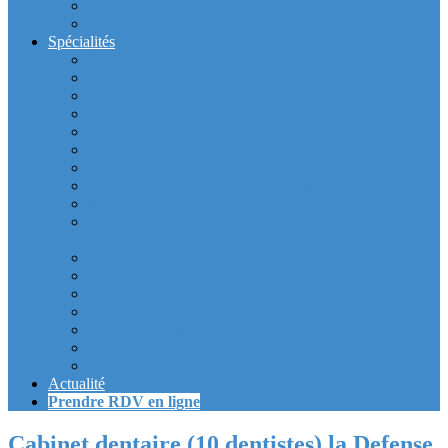
Intérieur du cabinet
Exterieur du Cabinet
Spécialités
Dentistes la Défense
Tarif prothèse et implant dentaire la Defense
Blanchiment des dents la Defense
Prothèse Dentaire La Defense
Inlay et onlay dentaire la defense
Couronne dentaire la Defense
Bridge Dentaire la defense
Inlay Core ou faux moignon dentaire la defense
Implant dentaire la Defense
Soins Gencive et Parodonte (« déchaussement des
dents ») la defense
Radiologie dentaire la defense
Sinus Lift la defense
Urgence dentaire la Defense
Endodontie ou « dévitalisation » des dents la defense
Facettes dentaires la defense
Orthodontie adulte : aligneurs invisibles La Défense
Dentisterie Numérique CFAO La Défense
Actualité
Prendre RDV en ligne
Cabinet dentaire (10 dentistes) la Defense