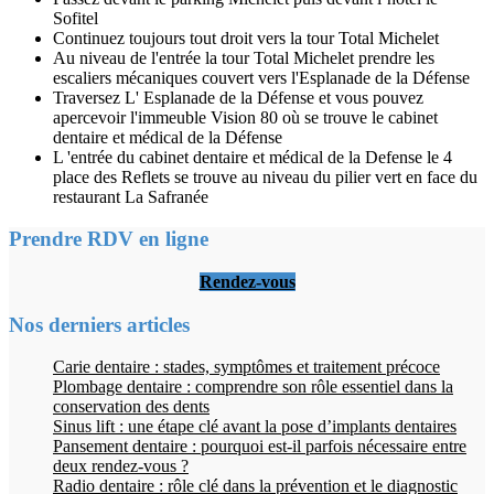
Sofitel
Continuez toujours tout droit vers la tour Total Michelet
Au niveau de l'entrée la tour Total Michelet prendre les
escaliers mécaniques couvert vers l'Esplanade de la Défense
Traversez L' Esplanade de la Défense et vous pouvez
apercevoir l'immeuble Vision 80 où se trouve le cabinet
dentaire et médical de la Défense
L 'entrée du cabinet dentaire et médical de la Defense le 4
place des Reflets se trouve au niveau du pilier vert en face du
restaurant La Safranée
Prendre RDV en ligne
Rendez-vous
Nos derniers articles
Carie dentaire : stades, symptômes et traitement précoce
Plombage dentaire : comprendre son rôle essentiel dans la
conservation des dents
Sinus lift : une étape clé avant la pose d’implants dentaires
Pansement dentaire : pourquoi est-il parfois nécessaire entre
deux rendez-vous ?
Radio dentaire : rôle clé dans la prévention et le diagnostic