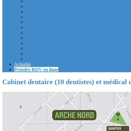
Couronne dentaire la Defense
Bridge Dentaire la defense
Inlay Core ou faux moignon dentaire la defense
Implant dentaire la Defense
Soins Gencive et Parodonte (« déchaussement des dents »
Radiologie dentaire la defense
Sinus Lift la defense
Urgence dentaire la Defense
Endodontie ou « dévitalisation » des dents la defense
Facettes dentaires la defense
Orthodontie adulte : aligneurs invisibles La Défense
Dentisterie Numérique CFAO La Défense
Actualité
Prendre RDV en ligne
Cabinet dentaire (10 dentistes) et médical