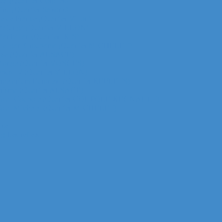
za (Quartier Corolles)
irst (Quartier Saisons)
le de France (Quartier Villon)
ur Majunga (Quartier VILLON)
 Manhattan (Quartier IRIS)
ichelet gan Groupama (Quartier MICHELET)
efense (Quartier ALSACE)
ur Monge (Quartier VOSGES)
ur Opus 12 (Quartier VILLON)
ur Praetorium Euronext (Quartier REFLETS)
ur Prisma (Quartier ALSACE)
 tour Total Coupole (Quartier COUPOLE-REGNAULT)
ur Total Michelet (Quartier MICHELET)
nse
g Les reflets