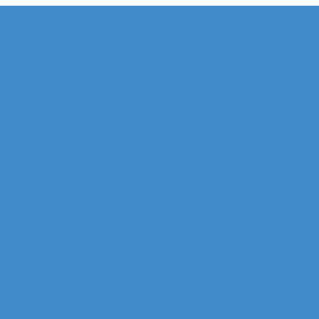
e de la Défense
 Allianz Acacia (Quartier Michelet)
 Allianz Athéna (Quartier Michelet)
 Alstom Galilée (Quartier Michelet)
r Areva (Quartier Coupole-Regnault)
Ariane (Quartier Villon)
Atlantique (Quartier Villon)
r Blanche ERDF (Quartier Corolles)
 Thales (Quartier Corolles)
 CB16 Logica (Quartier Reflets)
CB21 (Quartier Iris)
artier Corolles)
D2 (Quartier Reflets)
tier Reflets)
 EDF (Quartier Boieldieu)
tour EQHO KPMG (Quartier Vosges)
Europe Allianz (Quartier Corolles)