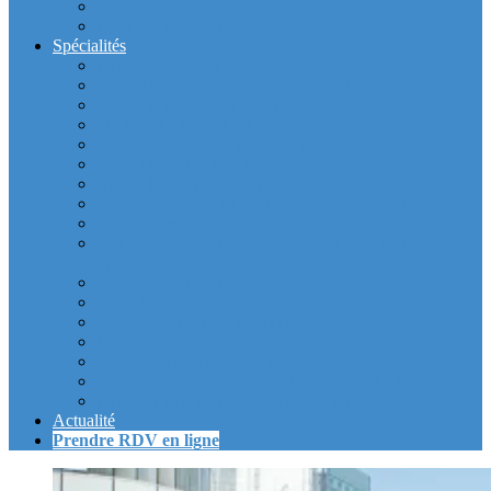
Intérieur du cabinet
Exterieur du Cabinet
Spécialités
Dentistes la Défense
Tarif prothèse et implant dentaire la Defense
Blanchiment des dents la Defense
Prothèse Dentaire La Defense
Inlay et onlay dentaire la defense
Couronne dentaire la Defense
Bridge Dentaire la defense
Inlay Core ou faux moignon dentaire la defense
Implant dentaire la Defense
Soins Gencive et Parodonte (« déchaussement des
dents ») la defense
Radiologie dentaire la defense
Sinus Lift la defense
Urgence dentaire la Defense
Endodontie ou « dévitalisation » des dents la defense
Facettes dentaires la defense
Orthodontie adulte : aligneurs invisibles La Défense
Dentisterie Numérique CFAO La Défense
Actualité
Prendre RDV en ligne