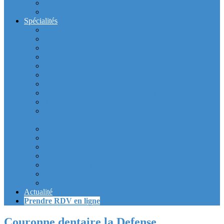
Intérieur du cabinet
Exterieur du Cabinet
Spécialités
Dentistes la Défense
Tarif prothèse et implant dentaire la Defense
Blanchiment des dents la Defense
Prothèse Dentaire La Defense
Inlay et onlay dentaire la defense
Couronne dentaire la Defense
Bridge Dentaire la defense
Inlay Core ou faux moignon dentaire la defense
Implant dentaire la Defense
Soins Gencive et Parodonte (« déchaussement des
dents ») la defense
Radiologie dentaire la defense
Sinus Lift la defense
Urgence dentaire la Defense
Endodontie ou « dévitalisation » des dents la defense
Facettes dentaires la defense
Orthodontie adulte : aligneurs invisibles La Défense
Dentisterie Numérique CFAO La Défense
Actualité
Prendre RDV en ligne
Couronne dentaire la Defense