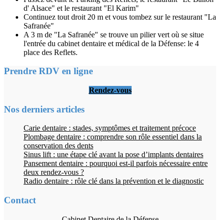
d' Alsace" et le restaurant "El Karim"
Continuez tout droit 20 m et vous tombez sur le restaurant "La
Safranée"
A 3 m de "La Safranée" se trouve un pilier vert où se situe
l'entrée du cabinet dentaire et médical de la Défense: le 4
place des Reflets.
Prendre RDV en ligne
Rendez-vous
Nos derniers articles
Carie dentaire : stades, symptômes et traitement précoce
Plombage dentaire : comprendre son rôle essentiel dans la
conservation des dents
Sinus lift : une étape clé avant la pose d’implants dentaires
Pansement dentaire : pourquoi est-il parfois nécessaire entre
deux rendez-vous ?
Radio dentaire : rôle clé dans la prévention et le diagnostic
Contact
Cabinet Dentaire de la Défense