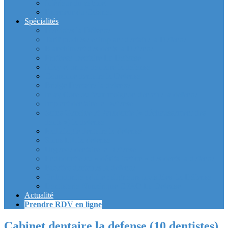
Intérieur du cabinet
Exterieur du Cabinet
Spécialités
Dentistes la Défense
Tarif prothèse et implant dentaire la Defense
Blanchiment des dents la Defense
Prothèse Dentaire La Defense
Inlay et onlay dentaire la defense
Couronne dentaire la Defense
Bridge Dentaire la defense
Inlay Core ou faux moignon dentaire la defense
Implant dentaire la Defense
Soins Gencive et Parodonte (« déchaussement des
dents ») la defense
Radiologie dentaire la defense
Sinus Lift la defense
Urgence dentaire la Defense
Endodontie ou « dévitalisation » des dents la defense
Facettes dentaires la defense
Orthodontie adulte : aligneurs invisibles La Défense
Dentisterie Numérique CFAO La Défense
Actualité
Prendre RDV en ligne
Cabinet dentaire la defense (10 dentistes)