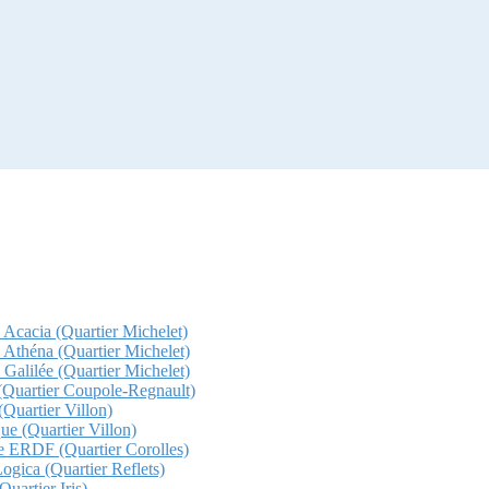
z Acacia (Quartier Michelet)
z Athéna (Quartier Michelet)
 Galilée (Quartier Michelet)
a (Quartier Coupole-Regnault)
(Quartier Villon)
que (Quartier Villon)
che ERDF (Quartier Corolles)
Logica (Quartier Reflets)
uartier Iris)