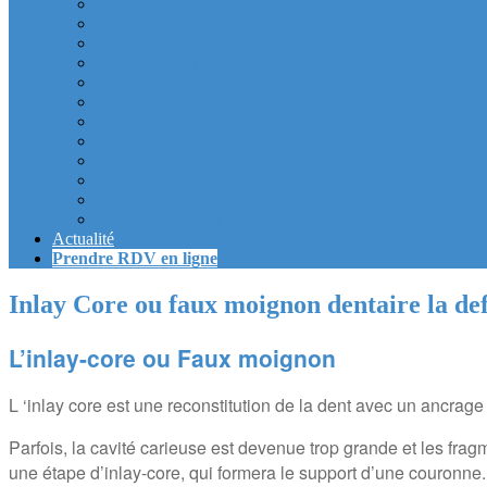
Couronne dentaire la Defense
Bridge Dentaire la defense
Inlay Core ou faux moignon dentaire la defense
Implant dentaire la Defense
Soins Gencive et Parodonte (« déchaussement des dents »
Radiologie dentaire la defense
Sinus Lift la defense
Urgence dentaire la Defense
Endodontie ou « dévitalisation » des dents la defense
Facettes dentaires la defense
Orthodontie adulte : aligneurs invisibles La Défense
Dentisterie Numérique CFAO La Défense
Actualité
Prendre RDV en ligne
Inlay Core ou faux moignon dentaire la de
L’inlay-core ou Faux moignon
L ‘inlay core est une reconstitution de la dent avec un ancrage
Parfois, la cavité carieuse est devenue trop grande et les frag
une étape d’inlay-core, qui formera le support d’une couronne. I