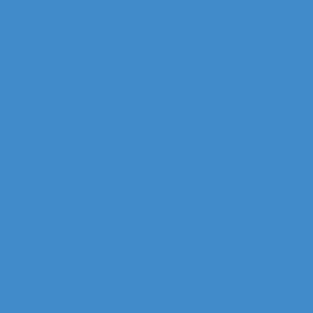
za (Quartier Corolles)
irst (Quartier Saisons)
le de France (Quartier Villon)
ur Majunga (Quartier VILLON)
 Manhattan (Quartier IRIS)
ichelet gan Groupama (Quartier MICHELET)
efense (Quartier ALSACE)
ur Monge (Quartier VOSGES)
ur Opus 12 (Quartier VILLON)
ur Praetorium Euronext (Quartier REFLETS)
ur Prisma (Quartier ALSACE)
 tour Total Coupole (Quartier COUPOLE-REGNAULT)
ur Total Michelet (Quartier MICHELET)
nse
g Les reflets