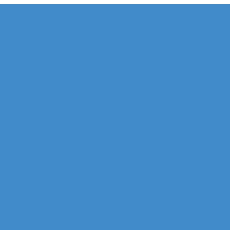
e de la Défense
 Allianz Acacia (Quartier Michelet)
 Allianz Athéna (Quartier Michelet)
 Alstom Galilée (Quartier Michelet)
r Areva (Quartier Coupole-Regnault)
Ariane (Quartier Villon)
Atlantique (Quartier Villon)
r Blanche ERDF (Quartier Corolles)
 Thales (Quartier Corolles)
 CB16 Logica (Quartier Reflets)
CB21 (Quartier Iris)
artier Corolles)
D2 (Quartier Reflets)
tier Reflets)
 EDF (Quartier Boieldieu)
tour EQHO KPMG (Quartier Vosges)
Europe Allianz (Quartier Corolles)