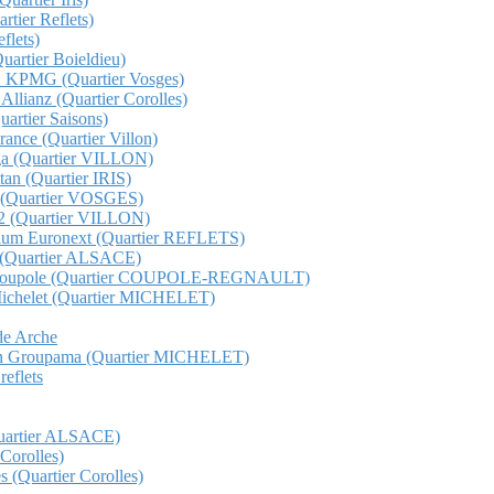
rtier Reflets)
flets)
Quartier Boieldieu)
QHO KPMG (Quartier Vosges)
 Allianz (Quartier Corolles)
Quartier Saisons)
France (Quartier Villon)
unga (Quartier VILLON)
ttan (Quartier IRIS)
ge (Quartier VOSGES)
s 12 (Quartier VILLON)
etorium Euronext (Quartier REFLETS)
ma (Quartier ALSACE)
Total Coupole (Quartier COUPOLE-REGNAULT)
al Michelet (Quartier MICHELET)
nde Arche
t gan Groupama (Quartier MICHELET)
reflets
(Quartier ALSACE)
 Corolles)
s (Quartier Corolles)