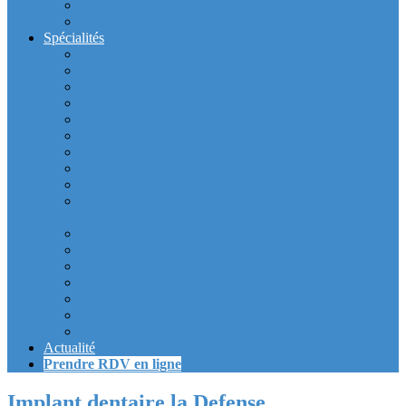
Intérieur du cabinet
Exterieur du Cabinet
Spécialités
Dentistes la Défense
Tarif prothèse et implant dentaire la Defense
Blanchiment des dents la Defense
Prothèse Dentaire La Defense
Inlay et onlay dentaire la defense
Couronne dentaire la Defense
Bridge Dentaire la defense
Inlay Core ou faux moignon dentaire la defense
Implant dentaire la Defense
Soins Gencive et Parodonte (« déchaussement des
dents ») la defense
Radiologie dentaire la defense
Sinus Lift la defense
Urgence dentaire la Defense
Endodontie ou « dévitalisation » des dents la defense
Facettes dentaires la defense
Orthodontie adulte : aligneurs invisibles La Défense
Dentisterie Numérique CFAO La Défense
Actualité
Prendre RDV en ligne
Implant dentaire la Defense