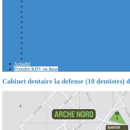
Couronne dentaire la Defense
Bridge Dentaire la defense
Inlay Core ou faux moignon dentaire la defense
Implant dentaire la Defense
Soins Gencive et Parodonte (« déchaussement des dents »
Radiologie dentaire la defense
Sinus Lift la defense
Urgence dentaire la Defense
Endodontie ou « dévitalisation » des dents la defense
Facettes dentaires la defense
Orthodontie adulte : aligneurs invisibles La Défense
Dentisterie Numérique CFAO La Défense
Actualité
Prendre RDV en ligne
Cabinet dentaire la defense (10 dentistes) 