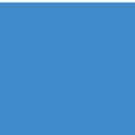
e de la Défense
 Allianz Acacia (Quartier Michelet)
 Allianz Athéna (Quartier Michelet)
 Alstom Galilée (Quartier Michelet)
r Areva (Quartier Coupole-Regnault)
Ariane (Quartier Villon)
Atlantique (Quartier Villon)
r Blanche ERDF (Quartier Corolles)
 Thales (Quartier Corolles)
 CB16 Logica (Quartier Reflets)
CB21 (Quartier Iris)
artier Corolles)
D2 (Quartier Reflets)
tier Reflets)
 EDF (Quartier Boieldieu)
tour EQHO KPMG (Quartier Vosges)
Europe Allianz (Quartier Corolles)