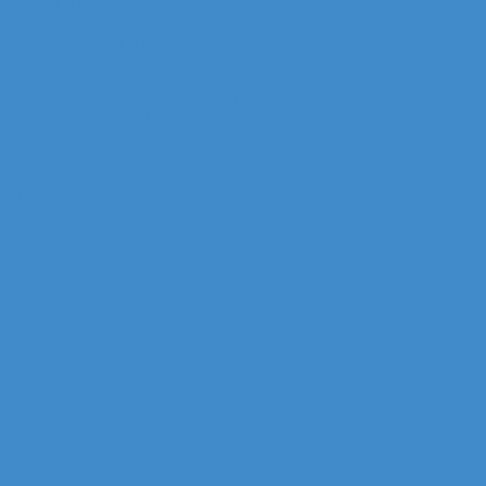
za (Quartier Corolles)
irst (Quartier Saisons)
le de France (Quartier Villon)
ur Majunga (Quartier VILLON)
 Manhattan (Quartier IRIS)
ichelet gan Groupama (Quartier MICHELET)
efense (Quartier ALSACE)
ur Monge (Quartier VOSGES)
ur Opus 12 (Quartier VILLON)
ur Praetorium Euronext (Quartier REFLETS)
ur Prisma (Quartier ALSACE)
 tour Total Coupole (Quartier COUPOLE-REGNAULT)
ur Total Michelet (Quartier MICHELET)
nse
g Les reflets