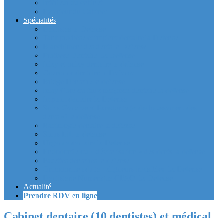
Intérieur du cabinet
Exterieur du Cabinet
Spécialités
Dentistes la Défense
Tarif prothèse et implant dentaire la Defense
Blanchiment des dents la Defense
Prothèse Dentaire La Defense
Inlay et onlay dentaire la defense
Couronne dentaire la Defense
Bridge Dentaire la defense
Inlay Core ou faux moignon dentaire la defense
Implant dentaire la Defense
Soins Gencive et Parodonte (« déchaussement des
dents ») la defense
Radiologie dentaire la defense
Sinus Lift la defense
Urgence dentaire la Defense
Endodontie ou « dévitalisation » des dents la defense
Facettes dentaires la defense
Orthodontie adulte : aligneurs invisibles La Défense
Dentisterie Numérique CFAO La Défense
Actualité
Prendre RDV en ligne
Cabinet dentaire (10 dentistes) et médical