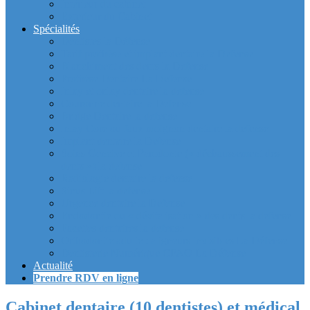
Intérieur du cabinet
Exterieur du Cabinet
Spécialités
Dentistes la Défense
Tarif prothèse et implant dentaire la Defense
Blanchiment des dents la Defense
Prothèse Dentaire La Defense
Inlay et onlay dentaire la defense
Couronne dentaire la Defense
Bridge Dentaire la defense
Inlay Core ou faux moignon dentaire la defense
Implant dentaire la Defense
Soins Gencive et Parodonte (« déchaussement des
dents ») la defense
Radiologie dentaire la defense
Sinus Lift la defense
Urgence dentaire la Defense
Endodontie ou « dévitalisation » des dents la defense
Facettes dentaires la defense
Orthodontie adulte : aligneurs invisibles La Défense
Dentisterie Numérique CFAO La Défense
Actualité
Prendre RDV en ligne
Cabinet dentaire (10 dentistes) et médical