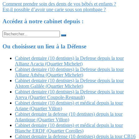
Navigation
Comment prendre soin des dents de vos bébés et enfants ?
Est-il possible d’avoir une carie sous son plombage ?
Article
Accédez à notre cabinet depuis :
Search
for:
Ou choisissez un lieu à la Défense
Cabinet dentaire (10 dentistes) la Defense depuis la tour
Allianz Acacia (Quartier Michelet)
Cabinet dentaire (10 dentistes) la Defense depuis la tour
Allianz Athéna (Quartier Michelet)
Cabinet dentaire (10 dentistes) la Defense depuis la tour
Alstom Galilée (Quartier Michelet)
Cabinet dentaire (10 dentistes) la Defense depuis la tour
Areva (Quartier Coupole-Regnault)
Cabinet dentaire (10 dentistes) et médical depuis la tour
Ariane (Quartier Villon)
Cabinet dentaire la defense (10 dentistes) depuis la tour
Atlantique (Quartier Villon)
Cabinet dentaire (10 dentistes) et médical depuis la tour
Blanche ERDF (Quartier Corolles)
Cabinet dentaire la defense (10 dentistes) depuis la tour CB16