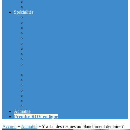
Intérieur du cabinet
Exterieur du Cabinet
Spécialités
Dentistes la Défense
Tarif prothèse et implant dentaire la Defense
Blanchiment des dents la Defense
Prothèse Dentaire La Defense
Inlay et onlay dentaire la defense
Couronne dentaire la Defense
Bridge Dentaire la defense
Inlay Core ou faux moignon dentaire la defense
Implant dentaire la Defense
Soins Gencive et Parodonte (« déchaussement des
dents ») la defense
Radiologie dentaire la defense
Sinus Lift la defense
Urgence dentaire la Defense
Endodontie ou « dévitalisation » des dents la defense
Facettes dentaires la defense
Orthodontie adulte : aligneurs invisibles La Défense
Dentisterie Numérique CFAO La Défense
Actualité
Prendre RDV en ligne
Accueil
»
Actualité
»
Y a-t-il des risques au blanchiment dentaire ?