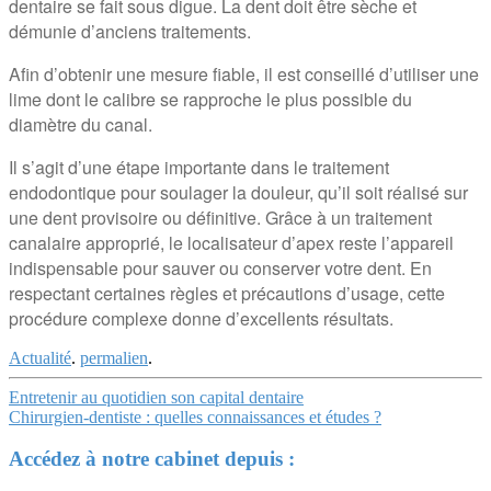
dentaire se fait sous digue. La dent doit être sèche et
démunie d’anciens traitements.
Afin d’obtenir une mesure fiable, il est conseillé d’utiliser une
lime dont le calibre se rapproche le plus possible du
diamètre du canal.
Il s’agit d’une étape importante dans le traitement
endodontique pour soulager la douleur, qu’il soit réalisé sur
une dent provisoire ou définitive. Grâce à un traitement
canalaire approprié, le localisateur d’apex reste l’appareil
indispensable pour sauver ou conserver votre dent. En
respectant certaines règles et précautions d’usage, cette
procédure complexe donne d’excellents résultats.
Actualité
.
permalien
.
Navigation
Entretenir au quotidien son capital dentaire
Chirurgien-dentiste : quelles connaissances et études ?
Article
Accédez à notre cabinet depuis :