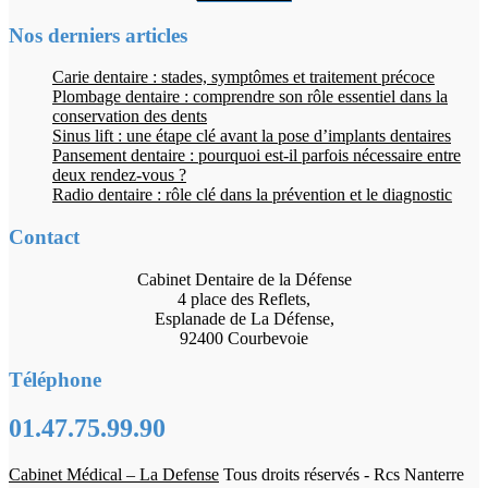
Nos derniers articles
Carie dentaire : stades, symptômes et traitement précoce
Plombage dentaire : comprendre son rôle essentiel dans la
conservation des dents
Sinus lift : une étape clé avant la pose d’implants dentaires
Pansement dentaire : pourquoi est-il parfois nécessaire entre
deux rendez-vous ?
Radio dentaire : rôle clé dans la prévention et le diagnostic
Contact
Cabinet Dentaire de la Défense
4 place des Reflets,
Esplanade de La Défense,
92400 Courbevoie
Téléphone
01.47.75.99.90
Cabinet Médical – La Defense
Tous droits réservés - Rcs Nanterre