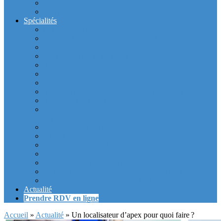
Intérieur du cabinet
Exterieur du Cabinet
Spécialités
Dentistes la Défense
Tarif prothèse et implant dentaire la Defense
Blanchiment des dents la Defense
Prothèse Dentaire La Defense
Inlay et onlay dentaire la defense
Couronne dentaire la Defense
Bridge Dentaire la defense
Inlay Core ou faux moignon dentaire la defense
Implant dentaire la Defense
Soins Gencive et Parodonte (« déchaussement des
dents ») la defense
Radiologie dentaire la defense
Sinus Lift la defense
Urgence dentaire la Defense
Endodontie ou « dévitalisation » des dents la defense
Facettes dentaires la defense
Orthodontie adulte : aligneurs invisibles La Défense
Dentisterie Numérique CFAO La Défense
Actualité
Prendre RDV en ligne
Accueil
»
Actualité
»
Un localisateur d’apex pour quoi faire ?