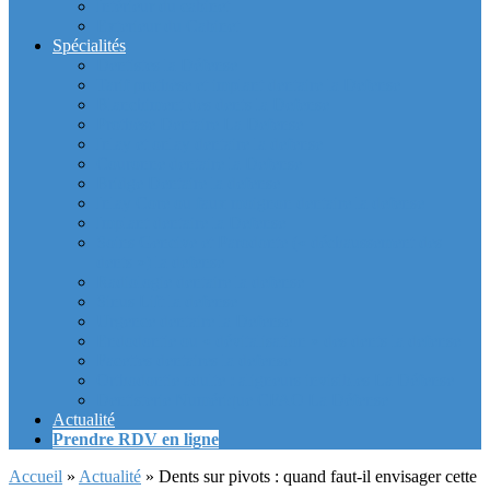
Intérieur du cabinet
Exterieur du Cabinet
Spécialités
Dentistes la Défense
Tarif prothèse et implant dentaire la Defense
Blanchiment des dents la Defense
Prothèse Dentaire La Defense
Inlay et onlay dentaire la defense
Couronne dentaire la Defense
Bridge Dentaire la defense
Inlay Core ou faux moignon dentaire la defense
Implant dentaire la Defense
Soins Gencive et Parodonte (« déchaussement des
dents ») la defense
Radiologie dentaire la defense
Sinus Lift la defense
Urgence dentaire la Defense
Endodontie ou « dévitalisation » des dents la defense
Facettes dentaires la defense
Orthodontie adulte : aligneurs invisibles La Défense
Dentisterie Numérique CFAO La Défense
Actualité
Prendre RDV en ligne
Accueil
»
Actualité
»
Dents sur pivots : quand faut-il envisager cette