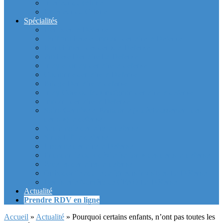
Intérieur du cabinet
Exterieur du Cabinet
Spécialités
Dentistes la Défense
Tarif prothèse et implant dentaire la Defense
Blanchiment des dents la Defense
Prothèse Dentaire La Defense
Inlay et onlay dentaire la defense
Couronne dentaire la Defense
Bridge Dentaire la defense
Inlay Core ou faux moignon dentaire la defense
Implant dentaire la Defense
Soins Gencive et Parodonte (« déchaussement des
dents ») la defense
Radiologie dentaire la defense
Sinus Lift la defense
Urgence dentaire la Defense
Endodontie ou « dévitalisation » des dents la defense
Facettes dentaires la defense
Orthodontie adulte : aligneurs invisibles La Défense
Dentisterie Numérique CFAO La Défense
Actualité
Prendre RDV en ligne
Accueil
»
Actualité
»
Pourquoi certains enfants, n’ont pas toutes les