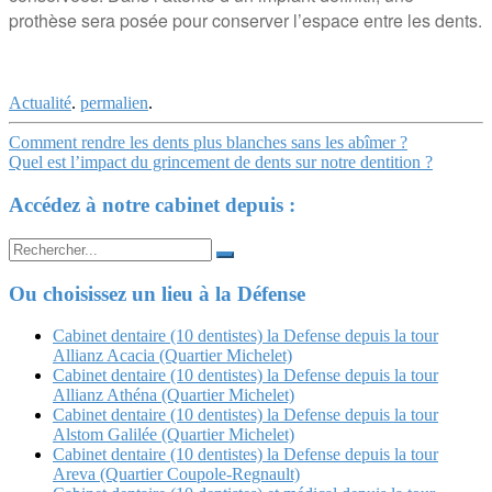
prothèse sera posée pour conserver l’espace entre les dents.
Actualité
.
permalien
.
Navigation
Comment rendre les dents plus blanches sans les abîmer ?
Quel est l’impact du grincement de dents sur notre dentition ?
Article
Accédez à notre cabinet depuis :
Search
for:
Ou choisissez un lieu à la Défense
Cabinet dentaire (10 dentistes) la Defense depuis la tour
Allianz Acacia (Quartier Michelet)
Cabinet dentaire (10 dentistes) la Defense depuis la tour
Allianz Athéna (Quartier Michelet)
Cabinet dentaire (10 dentistes) la Defense depuis la tour
Alstom Galilée (Quartier Michelet)
Cabinet dentaire (10 dentistes) la Defense depuis la tour
Areva (Quartier Coupole-Regnault)