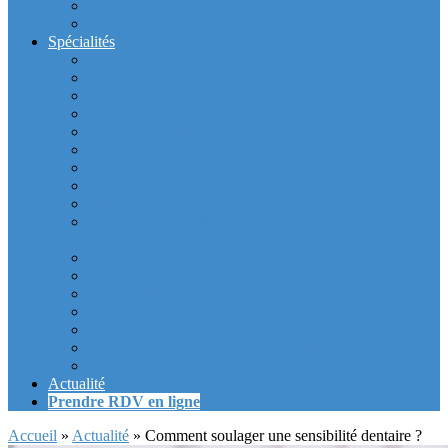
Intérieur du cabinet
Exterieur du Cabinet
Spécialités
Dentistes la Défense
Tarif prothèse et implant dentaire la Defense
Blanchiment des dents la Defense
Prothèse Dentaire La Defense
Inlay et onlay dentaire la defense
Couronne dentaire la Defense
Bridge Dentaire la defense
Inlay Core ou faux moignon dentaire la defense
Implant dentaire la Defense
Soins Gencive et Parodonte (« déchaussement des
dents ») la defense
Radiologie dentaire la defense
Sinus Lift la defense
Urgence dentaire la Defense
Endodontie ou « dévitalisation » des dents la defense
Facettes dentaires la defense
Orthodontie adulte : aligneurs invisibles La Défense
Dentisterie Numérique CFAO La Défense
Actualité
Prendre RDV en ligne
Accueil
»
Actualité
»
Comment soulager une sensibilité dentaire ?