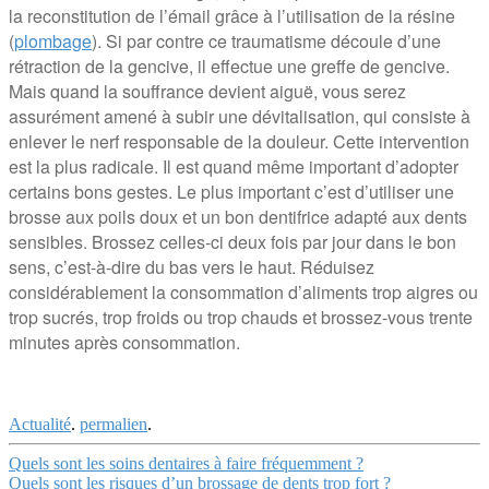
la reconstitution de l’émail grâce à l’utilisation de la résine
(
plombage
). Si par contre ce traumatisme découle d’une
rétraction de la gencive, il effectue une greffe de gencive.
Mais quand la souffrance devient aiguë, vous serez
assurément amené à subir une dévitalisation, qui consiste à
enlever le nerf responsable de la douleur. Cette intervention
est la plus radicale. Il est quand même important d’adopter
certains bons gestes. Le plus important c’est d’utiliser une
brosse aux poils doux et un bon dentifrice adapté aux dents
sensibles. Brossez celles-ci deux fois par jour dans le bon
sens, c’est-à-dire du bas vers le haut. Réduisez
considérablement la consommation d’aliments trop aigres ou
trop sucrés, trop froids ou trop chauds et brossez-vous trente
minutes après consommation.
Actualité
.
permalien
.
Navigation
Quels sont les soins dentaires à faire fréquemment ?
Quels sont les risques d’un brossage de dents trop fort ?