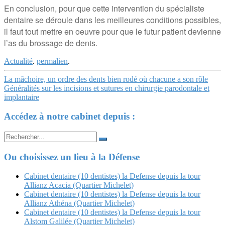
En conclusion, pour que cette intervention du spécialiste
dentaire se déroule dans les meilleures conditions possibles,
il faut tout mettre en oeuvre pour que le futur patient devienne
l’as du brossage de dents.
Actualité
.
permalien
.
Navigation
La mâchoire, un ordre des dents bien rodé où chacune a son rôle
Généralités sur les incisions et sutures en chirurgie parodontale et
Article
implantaire
Accédez à notre cabinet depuis :
Search
for:
Ou choisissez un lieu à la Défense
Cabinet dentaire (10 dentistes) la Defense depuis la tour
Allianz Acacia (Quartier Michelet)
Cabinet dentaire (10 dentistes) la Defense depuis la tour
Allianz Athéna (Quartier Michelet)
Cabinet dentaire (10 dentistes) la Defense depuis la tour
Alstom Galilée (Quartier Michelet)