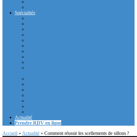
Intérieur du cabinet
Exterieur du Cabinet
Spécialités
Dentistes la Défense
Tarif prothèse et implant dentaire la Defense
Blanchiment des dents la Defense
Prothèse Dentaire La Defense
Inlay et onlay dentaire la defense
Couronne dentaire la Defense
Bridge Dentaire la defense
Inlay Core ou faux moignon dentaire la defense
Implant dentaire la Defense
Soins Gencive et Parodonte (« déchaussement des
dents ») la defense
Radiologie dentaire la defense
Sinus Lift la defense
Urgence dentaire la Defense
Endodontie ou « dévitalisation » des dents la defense
Facettes dentaires la defense
Orthodontie adulte : aligneurs invisibles La Défense
Dentisterie Numérique CFAO La Défense
Actualité
Prendre RDV en ligne
Accueil
»
Actualité
»
Comment réussir les scellements de sillons ?