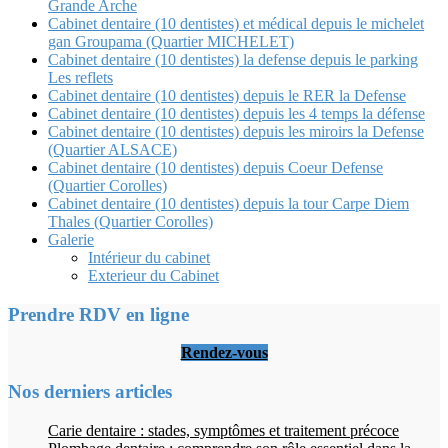
Grande Arche
Cabinet dentaire (10 dentistes) et médical depuis le michelet
gan Groupama (Quartier MICHELET)
Cabinet dentaire (10 dentistes) la defense depuis le parking
Les reflets
Cabinet dentaire (10 dentistes) depuis le RER la Defense
Cabinet dentaire (10 dentistes) depuis les 4 temps la défense
Cabinet dentaire (10 dentistes) depuis les miroirs la Defense
(Quartier ALSACE)
Cabinet dentaire (10 dentistes) depuis Coeur Defense
(Quartier Corolles)
Cabinet dentaire (10 dentistes) depuis la tour Carpe Diem
Thales (Quartier Corolles)
Galerie
Intérieur du cabinet
Exterieur du Cabinet
Prendre RDV en ligne
Rendez-vous
Nos derniers articles
Carie dentaire : stades, symptômes et traitement précoce