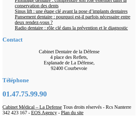
Plombage dentaire : comprendre son rôle essentiel dans la
conservation des dents
Sinus lift : une étape clé avant la pose d’implants dentaires
Pansement dentaire : pourquoi est-il parfois nécessaire entre
deux rendez-vous ?
Radio dentaire : rôle clé dans la prévention et le diagnostic
Contact
Cabinet Dentaire de la Défense
4 place des Reflets,
Esplanade de La Défense,
92400 Courbevoie
Téléphone
01.47.75.99.90
Cabinet Médical – La Defense
Tous droits réservés - Rcs Nanterre
342 423 167 -
EOS Agency
-
Plan du site