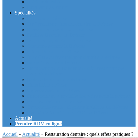
Intérieur du cabinet
Exterieur du Cabinet
Spécialités
Dentistes la Défense
Tarif prothèse et implant dentaire la Defense
Blanchiment des dents la Defense
Prothèse Dentaire La Defense
Inlay et onlay dentaire la defense
Couronne dentaire la Defense
Bridge Dentaire la defense
Inlay Core ou faux moignon dentaire la defense
Implant dentaire la Defense
Soins Gencive et Parodonte (« déchaussement des
dents ») la defense
Radiologie dentaire la defense
Sinus Lift la defense
Urgence dentaire la Defense
Endodontie ou « dévitalisation » des dents la defense
Facettes dentaires la defense
Orthodontie adulte : aligneurs invisibles La Défense
Dentisterie Numérique CFAO La Défense
Actualité
Prendre RDV en ligne
Accueil
»
Actualité
»
Restauration dentaire : quels effets pratiques ?