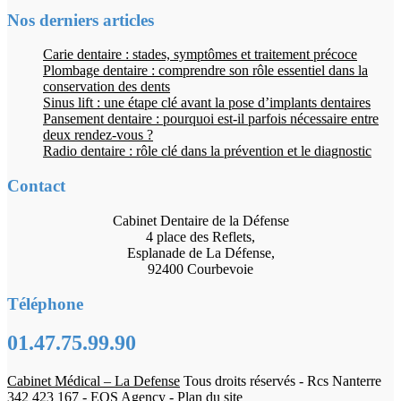
Nos derniers articles
Carie dentaire : stades, symptômes et traitement précoce
Plombage dentaire : comprendre son rôle essentiel dans la
conservation des dents
Sinus lift : une étape clé avant la pose d’implants dentaires
Pansement dentaire : pourquoi est-il parfois nécessaire entre
deux rendez-vous ?
Radio dentaire : rôle clé dans la prévention et le diagnostic
Contact
Cabinet Dentaire de la Défense
4 place des Reflets,
Esplanade de La Défense,
92400 Courbevoie
Téléphone
01.47.75.99.90
Cabinet Médical – La Defense
Tous droits réservés - Rcs Nanterre
342 423 167 -
EOS Agency
-
Plan du site