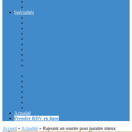
Intérieur du cabinet
Exterieur du Cabinet
Spécialités
Dentistes la Défense
Tarif prothèse et implant dentaire la Defense
Blanchiment des dents la Defense
Prothèse Dentaire La Defense
Inlay et onlay dentaire la defense
Couronne dentaire la Defense
Bridge Dentaire la defense
Inlay Core ou faux moignon dentaire la defense
Implant dentaire la Defense
Soins Gencive et Parodonte (« déchaussement des
dents ») la defense
Radiologie dentaire la defense
Sinus Lift la defense
Urgence dentaire la Defense
Endodontie ou « dévitalisation » des dents la defense
Facettes dentaires la defense
Orthodontie adulte : aligneurs invisibles La Défense
Dentisterie Numérique CFAO La Défense
Actualité
Prendre RDV en ligne
Accueil
»
Actualité
»
Rajeunir un sourire pour paraitre mieux