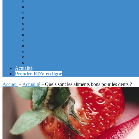
Couronne dentaire la Defense
Bridge Dentaire la defense
Inlay Core ou faux moignon dentaire la defense
Implant dentaire la Defense
Soins Gencive et Parodonte (« déchaussement des dents »
Radiologie dentaire la defense
Sinus Lift la defense
Urgence dentaire la Defense
Endodontie ou « dévitalisation » des dents la defense
Facettes dentaires la defense
Orthodontie adulte : aligneurs invisibles La Défense
Dentisterie Numérique CFAO La Défense
Actualité
Prendre RDV en ligne
Accueil
»
Actualité
»
Quels sont les aliments bons pour les dents ?