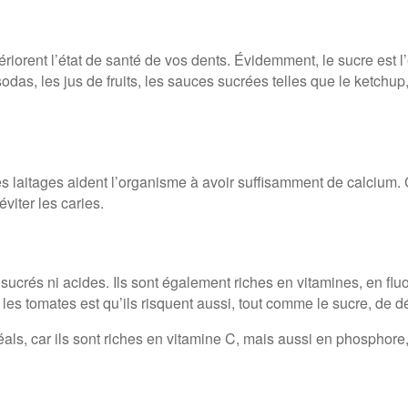
tériorent l’état de santé de vos dents. Évidemment, le sucre est l
odas, les jus de fruits, les sauces sucrées telles que le ketchup,
les laitages aident l’organisme à avoir suffisamment de calcium.
viter les caries.
 sucrés ni acides. Ils sont également riches en vitamines, en fluo
es tomates est qu’ils risquent aussi, tout comme le sucre, de dé
ls, car ils sont riches en vitamine C, mais aussi en phosphore,