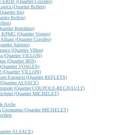
che ERDF (Quartier Corolles)
Logica (Quartier Reflets)
uartier Iris)
rtier Reflets)
flets)
Quartier Boieldieu)
QHO KPMG (Quartier Vosges)
 Allianz (Quartier Corolles)
Quartier Saisons)
France (Quartier Villon)
unga (Quartier VILLON)
ttan (Quartier IRIS)
ge (Quartier VOSGES)
s 12 (Quartier VILLON)
etorium Euronext (Quartier REFLETS)
ma (Quartier ALSACE)
Total Coupole (Quartier COUPOLE-REGNAULT)
al Michelet (Quartier MICHELET)
nde Arche
t gan Groupama (Quartier MICHELET)
reflets
(Quartier ALSACE)