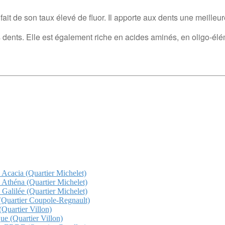
ait de son taux élevé de fluor. Il apporte aux dents une meilleure
es dents. Elle est également riche en acides aminés, en oligo-él
z Acacia (Quartier Michelet)
z Athéna (Quartier Michelet)
 Galilée (Quartier Michelet)
a (Quartier Coupole-Regnault)
(Quartier Villon)
que (Quartier Villon)