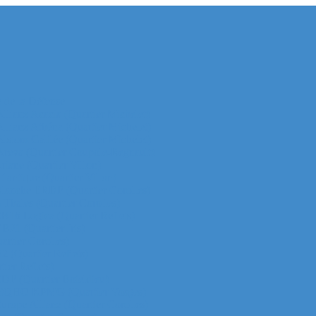
e de la Défense
 Allianz Acacia (Quartier Michelet)
 Allianz Athéna (Quartier Michelet)
 Alstom Galilée (Quartier Michelet)
r Areva (Quartier Coupole-Regnault)
Ariane (Quartier Villon)
Atlantique (Quartier Villon)
r Blanche ERDF (Quartier Corolles)
 Thales (Quartier Corolles)
 CB16 Logica (Quartier Reflets)
CB21 (Quartier Iris)
artier Corolles)
D2 (Quartier Reflets)
tier Reflets)
 EDF (Quartier Boieldieu)
tour EQHO KPMG (Quartier Vosges)
Europe Allianz (Quartier Corolles)