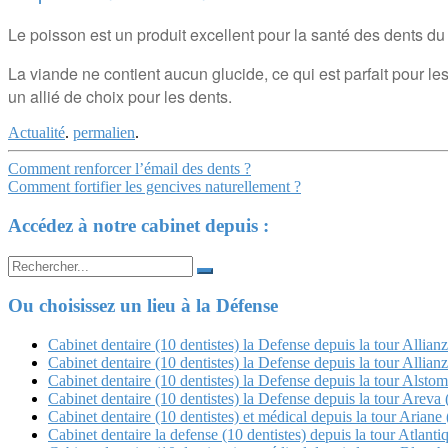
Le poisson est un produit excellent pour la santé des dents du f
La viande ne contient aucun glucide, ce qui est parfait pour l
un allié de choix pour les dents.
Actualité
.
permalien
.
Navigation
Comment renforcer l’émail des dents ?
Comment fortifier les gencives naturellement ?
Article
Accédez à notre cabinet depuis :
Search
for:
Ou choisissez un lieu à la Défense
Cabinet dentaire (10 dentistes) la Defense depuis la tour Allian
Cabinet dentaire (10 dentistes) la Defense depuis la tour Allian
Cabinet dentaire (10 dentistes) la Defense depuis la tour Alstom
Cabinet dentaire (10 dentistes) la Defense depuis la tour Arev
Cabinet dentaire (10 dentistes) et médical depuis la tour Ariane 
Cabinet dentaire la defense (10 dentistes) depuis la tour Atlanti