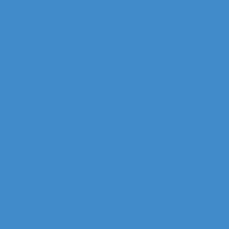
za (Quartier Corolles)
irst (Quartier Saisons)
le de France (Quartier Villon)
ur Majunga (Quartier VILLON)
 Manhattan (Quartier IRIS)
ichelet gan Groupama (Quartier MICHELET)
efense (Quartier ALSACE)
ur Monge (Quartier VOSGES)
ur Opus 12 (Quartier VILLON)
ur Praetorium Euronext (Quartier REFLETS)
ur Prisma (Quartier ALSACE)
 tour Total Coupole (Quartier COUPOLE-REGNAULT)
ur Total Michelet (Quartier MICHELET)
nse
g Les reflets