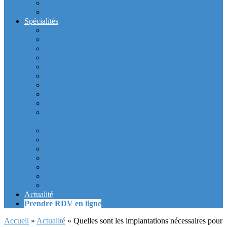
Intérieur du cabinet
Exterieur du Cabinet
Spécialités
Dentistes la Défense
Tarif prothèse et implant dentaire la Defense
Blanchiment des dents la Defense
Prothèse Dentaire La Defense
Inlay et onlay dentaire la defense
Couronne dentaire la Defense
Bridge Dentaire la defense
Inlay Core ou faux moignon dentaire la defense
Implant dentaire la Defense
Soins Gencive et Parodonte (« déchaussement des
dents ») la defense
Radiologie dentaire la defense
Sinus Lift la defense
Urgence dentaire la Defense
Endodontie ou « dévitalisation » des dents la defense
Facettes dentaires la defense
Orthodontie adulte : aligneurs invisibles La Défense
Dentisterie Numérique CFAO La Défense
Actualité
Prendre RDV en ligne
Accueil
»
Actualité
»
Quelles sont les implantations nécessaires pour