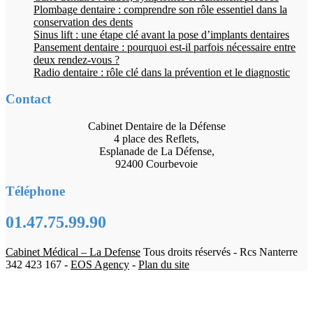
Plombage dentaire : comprendre son rôle essentiel dans la
conservation des dents
Sinus lift : une étape clé avant la pose d’implants dentaires
Pansement dentaire : pourquoi est-il parfois nécessaire entre
deux rendez-vous ?
Radio dentaire : rôle clé dans la prévention et le diagnostic
Contact
Cabinet Dentaire de la Défense
4 place des Reflets,
Esplanade de La Défense,
92400 Courbevoie
Téléphone
01.47.75.99.90
Cabinet Médical – La Defense
Tous droits réservés - Rcs Nanterre
342 423 167 -
EOS Agency
-
Plan du site