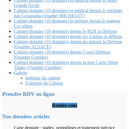
Cabinet dentaire (10 dentistes) et médical depuis le métro
Grande Arche
Cabinet dentaire (10 dentistes) et médical depuis le michelet
gan Groupama (Quartier MICHELET)
Cabinet dentaire (10 dentistes) la defense depuis le parking
Les reflets
Cabinet dentaire (10 dentistes) depuis le RER la Defense
Cabinet dentaire (10 dentistes) depuis les 4 temps la défense
Cabinet dentaire (10 dentistes) depuis les miroirs la Defense
(Quartier ALSACE)
Cabinet dentaire (10 dentistes) depuis Coeur Defense
(Quartier Corolles)
Cabinet dentaire (10 dentistes) depuis la tour Carpe Diem
Thales (Quartier Corolles)
Galerie
Intérieur du cabinet
Exterieur du Cabinet
Prendre RDV en ligne
Rendez-vous
Nos derniers articles
Carie dentaire : stades, symptômes et traitement précoce