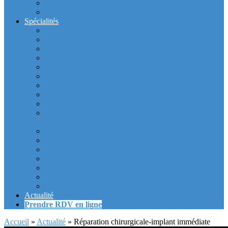
Intérieur du cabinet
Exterieur du Cabinet
Spécialités
Dentistes la Défense
Tarif prothèse et implant dentaire la Defense
Blanchiment des dents la Defense
Prothèse Dentaire La Defense
Inlay et onlay dentaire la defense
Couronne dentaire la Defense
Bridge Dentaire la defense
Inlay Core ou faux moignon dentaire la defense
Implant dentaire la Defense
Soins Gencive et Parodonte (« déchaussement des
dents ») la defense
Radiologie dentaire la defense
Sinus Lift la defense
Urgence dentaire la Defense
Endodontie ou « dévitalisation » des dents la defense
Facettes dentaires la defense
Orthodontie adulte : aligneurs invisibles La Défense
Dentisterie Numérique CFAO La Défense
Actualité
Prendre RDV en ligne
Accueil
»
Actualité
»
Réparation chirurgicale-implant immédiate