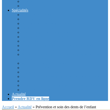
Intérieur du cabinet
Exterieur du Cabinet
Spécialités
Dentistes la Défense
Tarif prothèse et implant dentaire la Defense
Blanchiment des dents la Defense
Prothèse Dentaire La Defense
Inlay et onlay dentaire la defense
Couronne dentaire la Defense
Bridge Dentaire la defense
Inlay Core ou faux moignon dentaire la defense
Implant dentaire la Defense
Soins Gencive et Parodonte (« déchaussement des
dents ») la defense
Radiologie dentaire la defense
Sinus Lift la defense
Urgence dentaire la Defense
Endodontie ou « dévitalisation » des dents la defense
Facettes dentaires la defense
Orthodontie adulte : aligneurs invisibles La Défense
Dentisterie Numérique CFAO La Défense
Actualité
Prendre RDV en ligne
Accueil
»
Actualité
»
Prévention et soin des dents de l’enfant