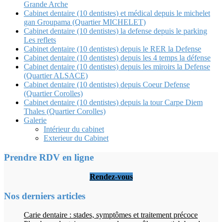
Grande Arche
Cabinet dentaire (10 dentistes) et médical depuis le michelet
gan Groupama (Quartier MICHELET)
Cabinet dentaire (10 dentistes) la defense depuis le parking
Les reflets
Cabinet dentaire (10 dentistes) depuis le RER la Defense
Cabinet dentaire (10 dentistes) depuis les 4 temps la défense
Cabinet dentaire (10 dentistes) depuis les miroirs la Defense
(Quartier ALSACE)
Cabinet dentaire (10 dentistes) depuis Coeur Defense
(Quartier Corolles)
Cabinet dentaire (10 dentistes) depuis la tour Carpe Diem
Thales (Quartier Corolles)
Galerie
Intérieur du cabinet
Exterieur du Cabinet
Prendre RDV en ligne
Rendez-vous
Nos derniers articles
Carie dentaire : stades, symptômes et traitement précoce