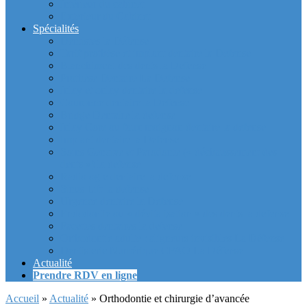
Intérieur du cabinet
Exterieur du Cabinet
Spécialités
Dentistes la Défense
Tarif prothèse et implant dentaire la Defense
Blanchiment des dents la Defense
Prothèse Dentaire La Defense
Inlay et onlay dentaire la defense
Couronne dentaire la Defense
Bridge Dentaire la defense
Inlay Core ou faux moignon dentaire la defense
Implant dentaire la Defense
Soins Gencive et Parodonte (« déchaussement des
dents ») la defense
Radiologie dentaire la defense
Sinus Lift la defense
Urgence dentaire la Defense
Endodontie ou « dévitalisation » des dents la defense
Facettes dentaires la defense
Orthodontie adulte : aligneurs invisibles La Défense
Dentisterie Numérique CFAO La Défense
Actualité
Prendre RDV en ligne
Accueil
»
Actualité
»
Orthodontie et chirurgie d’avancée