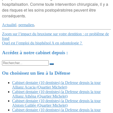
hospitalisation. Comme toute intervention chirurgicale, il y a
des risques et les soins postopératoires peuvent être
conséquents.
Actualité
.
permalien
.
Navigation
Zoom sur l’impact du bruxisme sur votre dentition : ce problème de
fond
Article
Quel est l’emploi du bisphénol A en odontologie ?
Accédez à notre cabinet depuis :
Search
for:
Ou choisissez un lieu à la Défense
Cabinet dentaire (10 dentistes) la Defense depuis la tour
Allianz Acacia (Quartier Michelet)
Cabinet dentaire (10 dentistes) la Defense depuis la tour
Allianz Athéna (Quartier Michelet)
Cabinet dentaire (10 dentistes) la Defense depuis la tour
Alstom Galilée (Quartier Michelet)
Cabinet dentaire (10 dentistes) la Defense depuis la tour