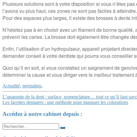
Plusieurs solutions sont à votre disposition si vous n’êtes p
l’avons vu plus haut, ces zones ne sont pas faciles à atteindre
Pour des espaces plus larges, il existe des brosses à dents int
N’hésitez pas à en choisir avec un filament de bonne qualité, a
prévenir les caries. La brosse doit également être changée dès
Enfin, l’utilisation d’un hydropulseur, appareil projetant direc
demander conseil à votre dentiste qui pourra vous conseiller s
Quoi qu’il en soit, si vous constatiez un saignement de genciv
déterminer la cause et vous diriger vers le meilleur traitement
Actualité
.
permalien
.
Navigation
L’anatomie de la dent : surface, nomenclature… tout ce qu’il faut savo
Les facettes dentaires : une méthode pour masquer les colorations
Article
Accédez à notre cabinet depuis :
Search
for: