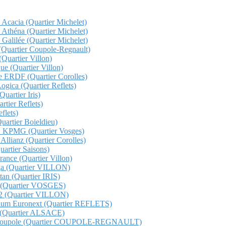
z Acacia (Quartier Michelet)
z Athéna (Quartier Michelet)
 Galilée (Quartier Michelet)
a (Quartier Coupole-Regnault)
(Quartier Villon)
que (Quartier Villon)
che ERDF (Quartier Corolles)
Logica (Quartier Reflets)
uartier Iris)
rtier Reflets)
flets)
Quartier Boieldieu)
QHO KPMG (Quartier Vosges)
 Allianz (Quartier Corolles)
Quartier Saisons)
France (Quartier Villon)
unga (Quartier VILLON)
ttan (Quartier IRIS)
ge (Quartier VOSGES)
s 12 (Quartier VILLON)
etorium Euronext (Quartier REFLETS)
ma (Quartier ALSACE)
Total Coupole (Quartier COUPOLE-REGNAULT)