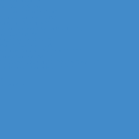
za (Quartier Corolles)
irst (Quartier Saisons)
le de France (Quartier Villon)
ur Majunga (Quartier VILLON)
 Manhattan (Quartier IRIS)
ichelet gan Groupama (Quartier MICHELET)
efense (Quartier ALSACE)
ur Monge (Quartier VOSGES)
ur Opus 12 (Quartier VILLON)
ur Praetorium Euronext (Quartier REFLETS)
ur Prisma (Quartier ALSACE)
 tour Total Coupole (Quartier COUPOLE-REGNAULT)
ur Total Michelet (Quartier MICHELET)
nse
g Les reflets