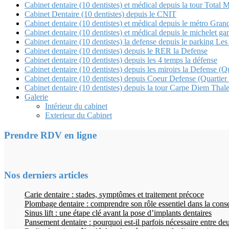
Cabinet dentaire (10 dentistes) et médical depuis la tour Tot
Cabinet Dentaire (10 dentistes) depuis le CNIT
Cabinet dentaire (10 dentistes) et médical depuis le métro Gra
Cabinet dentaire (10 dentistes) et médical depuis le michele
Cabinet dentaire (10 dentistes) la defense depuis le parking Les 
Cabinet dentaire (10 dentistes) depuis le RER la Defense
Cabinet dentaire (10 dentistes) depuis les 4 temps la défense
Cabinet dentaire (10 dentistes) depuis les miroirs la Defense 
Cabinet dentaire (10 dentistes) depuis Coeur Defense (Quartier
Cabinet dentaire (10 dentistes) depuis la tour Carpe Diem Thale
Galerie
Intérieur du cabinet
Exterieur du Cabinet
Prendre RDV en ligne
Nos derniers articles
Carie dentaire : stades, symptômes et traitement précoce
Plombage dentaire : comprendre son rôle essentiel dans la cons
Sinus lift : une étape clé avant la pose d’implants dentaires
Pansement dentaire : pourquoi est-il parfois nécessaire entre d