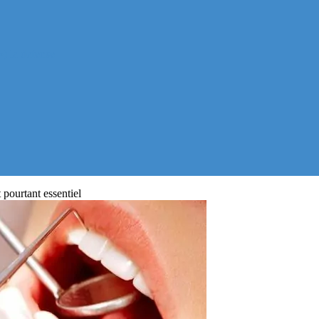
) la defense
 pourtant essentiel