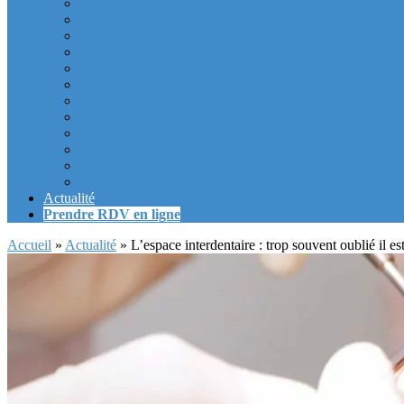
Couronne dentaire la Defense
Bridge Dentaire la defense
Inlay Core ou faux moignon dentaire la defense
Implant dentaire la Defense
Soins Gencive et Parodonte (« déchaussement des dents »
Radiologie dentaire la defense
Sinus Lift la defense
Urgence dentaire la Defense
Endodontie ou « dévitalisation » des dents la defense
Facettes dentaires la defense
Orthodontie adulte : aligneurs invisibles La Défense
Dentisterie Numérique CFAO La Défense
Actualité
Prendre RDV en ligne
Accueil
»
Actualité
»
L’espace interdentaire : trop souvent oublié il est