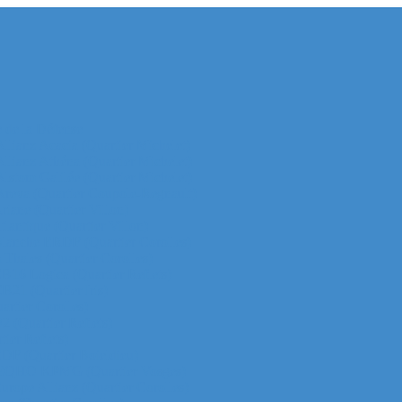
e de la Défense
 Allianz Acacia (Quartier Michelet)
 Allianz Athéna (Quartier Michelet)
 Alstom Galilée (Quartier Michelet)
r Areva (Quartier Coupole-Regnault)
Ariane (Quartier Villon)
Atlantique (Quartier Villon)
r Blanche ERDF (Quartier Corolles)
 Thales (Quartier Corolles)
 CB16 Logica (Quartier Reflets)
CB21 (Quartier Iris)
artier Corolles)
D2 (Quartier Reflets)
tier Reflets)
 EDF (Quartier Boieldieu)
tour EQHO KPMG (Quartier Vosges)
Europe Allianz (Quartier Corolles)