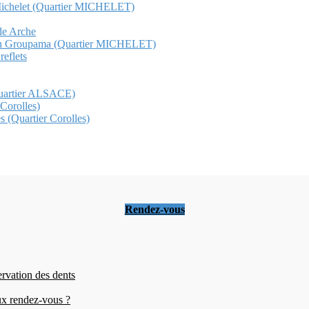
al Michelet (Quartier MICHELET)
nde Arche
t gan Groupama (Quartier MICHELET)
reflets
(Quartier ALSACE)
 Corolles)
s (Quartier Corolles)
Rendez-vous
ervation des dents
eux rendez-vous ?