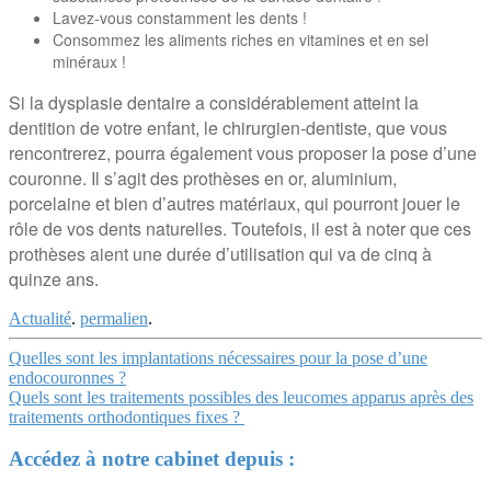
Lavez-vous constamment les dents !
Consommez les aliments riches en vitamines et en sel
minéraux !
Si la dysplasie dentaire a considérablement atteint la
dentition de votre enfant, le chirurgien-dentiste, que vous
rencontrerez, pourra également vous proposer la pose d’une
couronne. Il s’agit des prothèses en or, aluminium,
porcelaine et bien d’autres matériaux, qui pourront jouer le
rôle de vos dents naturelles. Toutefois, il est à noter que ces
prothèses aient une durée d’utilisation qui va de cinq à
quinze ans.
Actualité
.
permalien
.
Navigation
Quelles sont les implantations nécessaires pour la pose d’une
endocouronnes ?
Article
Quels sont les traitements possibles des leucomes apparus après des
traitements orthodontiques fixes ?
Accédez à notre cabinet depuis :