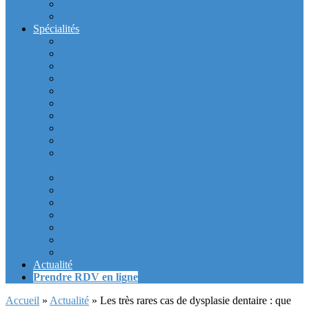
Intérieur du cabinet
Exterieur du Cabinet
Spécialités
Dentistes la Défense
Tarif prothèse et implant dentaire la Defense
Blanchiment des dents la Defense
Prothèse Dentaire La Defense
Inlay et onlay dentaire la defense
Couronne dentaire la Defense
Bridge Dentaire la defense
Inlay Core ou faux moignon dentaire la defense
Implant dentaire la Defense
Soins Gencive et Parodonte (« déchaussement des
dents ») la defense
Radiologie dentaire la defense
Sinus Lift la defense
Urgence dentaire la Defense
Endodontie ou « dévitalisation » des dents la defense
Facettes dentaires la defense
Orthodontie adulte : aligneurs invisibles La Défense
Dentisterie Numérique CFAO La Défense
Actualité
Prendre RDV en ligne
Accueil
»
Actualité
»
Les très rares cas de dysplasie dentaire : que