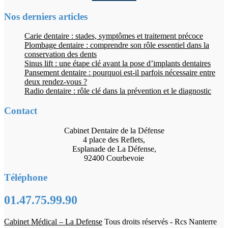
Nos derniers articles
Carie dentaire : stades, symptômes et traitement précoce
Plombage dentaire : comprendre son rôle essentiel dans la
conservation des dents
Sinus lift : une étape clé avant la pose d’implants dentaires
Pansement dentaire : pourquoi est-il parfois nécessaire entre
deux rendez-vous ?
Radio dentaire : rôle clé dans la prévention et le diagnostic
Contact
Cabinet Dentaire de la Défense
4 place des Reflets,
Esplanade de La Défense,
92400 Courbevoie
Téléphone
01.47.75.99.90
Cabinet Médical – La Defense
Tous droits réservés - Rcs Nanterre