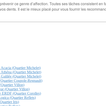
révenir ce genre d’affection. Toutes ses tâches consistent en fai
 vos dents. Il est le mieux placé pour vous fournir les recomman
z Acacia (Quartier Michelet)
z Athéna (Quartier Michelet)
 Galilée (Quartier Michelet)
a (Quartier Coupole-Regnault)
(Quartier Villon)
que (Quartier Villon)
che ERDF (Quartier Corolles)
Logica (Quartier Reflets)
uartier Iris)