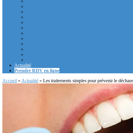
Couronne dentaire la Defense
Bridge Dentaire la defense
Inlay Core ou faux moignon dentaire la defense
Implant dentaire la Defense
Soins Gencive et Parodonte (« déchaussement des dents »
Radiologie dentaire la defense
Sinus Lift la defense
Urgence dentaire la Defense
Endodontie ou « dévitalisation » des dents la defense
Facettes dentaires la defense
Orthodontie adulte : aligneurs invisibles La Défense
Dentisterie Numérique CFAO La Défense
Actualité
Prendre RDV en ligne
Accueil
»
Actualité
»
Les traitements simples pour prévenir le déchau