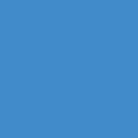
za (Quartier Corolles)
irst (Quartier Saisons)
le de France (Quartier Villon)
ur Majunga (Quartier VILLON)
 Manhattan (Quartier IRIS)
ichelet gan Groupama (Quartier MICHELET)
efense (Quartier ALSACE)
ur Monge (Quartier VOSGES)
ur Opus 12 (Quartier VILLON)
ur Praetorium Euronext (Quartier REFLETS)
ur Prisma (Quartier ALSACE)
 tour Total Coupole (Quartier COUPOLE-REGNAULT)
ur Total Michelet (Quartier MICHELET)
nse
g Les reflets