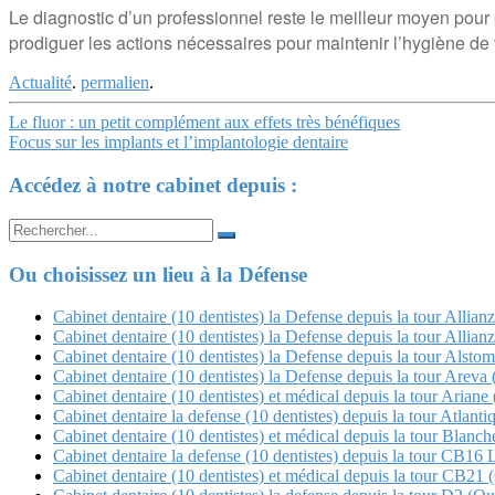
Le diagnostic d’un professionnel reste le meilleur moyen pour p
prodiguer les actions nécessaires pour maintenir l’hygiène de
Actualité
.
permalien
.
Navigation
Le fluor : un petit complément aux effets très bénéfiques
Focus sur les implants et l’implantologie dentaire
Article
Accédez à notre cabinet depuis :
Search
for:
Ou choisissez un lieu à la Défense
Cabinet dentaire (10 dentistes) la Defense depuis la tour Allian
Cabinet dentaire (10 dentistes) la Defense depuis la tour Allian
Cabinet dentaire (10 dentistes) la Defense depuis la tour Alstom
Cabinet dentaire (10 dentistes) la Defense depuis la tour Arev
Cabinet dentaire (10 dentistes) et médical depuis la tour Ariane 
Cabinet dentaire la defense (10 dentistes) depuis la tour Atlanti
Cabinet dentaire (10 dentistes) et médical depuis la tour Blan
Cabinet dentaire la defense (10 dentistes) depuis la tour CB16 
Cabinet dentaire (10 dentistes) et médical depuis la tour CB21 (Q