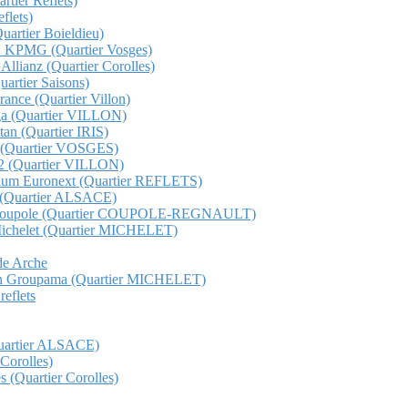
rtier Reflets)
flets)
Quartier Boieldieu)
QHO KPMG (Quartier Vosges)
 Allianz (Quartier Corolles)
Quartier Saisons)
France (Quartier Villon)
unga (Quartier VILLON)
ttan (Quartier IRIS)
ge (Quartier VOSGES)
s 12 (Quartier VILLON)
etorium Euronext (Quartier REFLETS)
ma (Quartier ALSACE)
Total Coupole (Quartier COUPOLE-REGNAULT)
al Michelet (Quartier MICHELET)
nde Arche
t gan Groupama (Quartier MICHELET)
reflets
(Quartier ALSACE)
 Corolles)
s (Quartier Corolles)