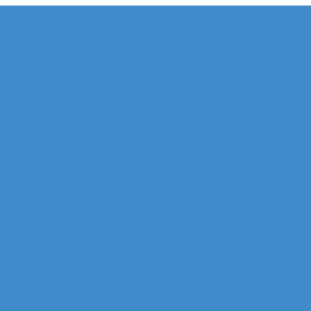
e de la Défense
 Allianz Acacia (Quartier Michelet)
 Allianz Athéna (Quartier Michelet)
 Alstom Galilée (Quartier Michelet)
r Areva (Quartier Coupole-Regnault)
Ariane (Quartier Villon)
Atlantique (Quartier Villon)
r Blanche ERDF (Quartier Corolles)
 Thales (Quartier Corolles)
 CB16 Logica (Quartier Reflets)
CB21 (Quartier Iris)
artier Corolles)
D2 (Quartier Reflets)
tier Reflets)
 EDF (Quartier Boieldieu)
tour EQHO KPMG (Quartier Vosges)
Europe Allianz (Quartier Corolles)