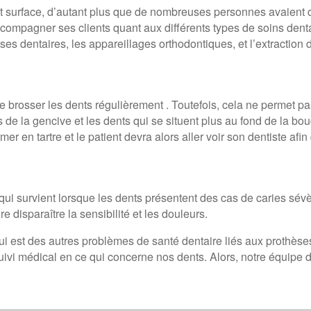
nt surface, d’autant plus que de nombreuses personnes avaient 
accompagner ses clients quant aux différents types de soins denta
èses dentaires, les appareillages orthodontiques, et l’extractio
se brosser les dents régulièrement . Toutefois, cela ne permet pa
es de la gencive et les dents qui se situent plus au fond de la b
er en tartre et le patient devra alors aller voir son dentiste afin
qui survient lorsque les dents présentent des cas de caries sévè
e disparaître la sensibilité et les douleurs.
qui est des autres problèmes de santé dentaire liés aux prothèse
suivi médical en ce qui concerne nos dents. Alors, notre équipe d