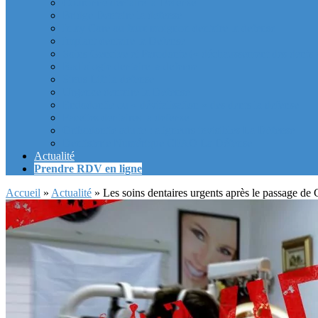
Couronne dentaire la Defense
Bridge Dentaire la defense
Inlay Core ou faux moignon dentaire la defense
Implant dentaire la Defense
Soins Gencive et Parodonte (« déchaussement des dents »
Radiologie dentaire la defense
Sinus Lift la defense
Urgence dentaire la Defense
Endodontie ou « dévitalisation » des dents la defense
Facettes dentaires la defense
Orthodontie adulte : aligneurs invisibles La Défense
Dentisterie Numérique CFAO La Défense
Actualité
Prendre RDV en ligne
Accueil
»
Actualité
»
Les soins dentaires urgents après le passage 