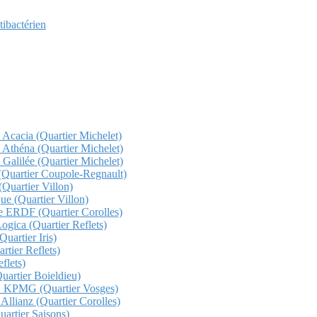
tibactérien
z Acacia (Quartier Michelet)
z Athéna (Quartier Michelet)
 Galilée (Quartier Michelet)
a (Quartier Coupole-Regnault)
(Quartier Villon)
que (Quartier Villon)
che ERDF (Quartier Corolles)
Logica (Quartier Reflets)
uartier Iris)
rtier Reflets)
flets)
Quartier Boieldieu)
QHO KPMG (Quartier Vosges)
 Allianz (Quartier Corolles)
Quartier Saisons)