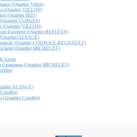
France (Quartier Villon)
unga (Quartier VILLON)
ttan (Quartier IRIS)
ge (Quartier VOSGES)
s 12 (Quartier VILLON)
etorium Euronext (Quartier REFLETS)
ma (Quartier ALSACE)
Total Coupole (Quartier COUPOLE-REGNAULT)
al Michelet (Quartier MICHELET)
nde Arche
t gan Groupama (Quartier MICHELET)
reflets
(Quartier ALSACE)
 Corolles)
s (Quartier Corolles)