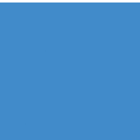
e de la Défense
 Allianz Acacia (Quartier Michelet)
 Allianz Athéna (Quartier Michelet)
 Alstom Galilée (Quartier Michelet)
r Areva (Quartier Coupole-Regnault)
Ariane (Quartier Villon)
Atlantique (Quartier Villon)
r Blanche ERDF (Quartier Corolles)
 Thales (Quartier Corolles)
 CB16 Logica (Quartier Reflets)
CB21 (Quartier Iris)
artier Corolles)
D2 (Quartier Reflets)
tier Reflets)
 EDF (Quartier Boieldieu)
tour EQHO KPMG (Quartier Vosges)
Europe Allianz (Quartier Corolles)