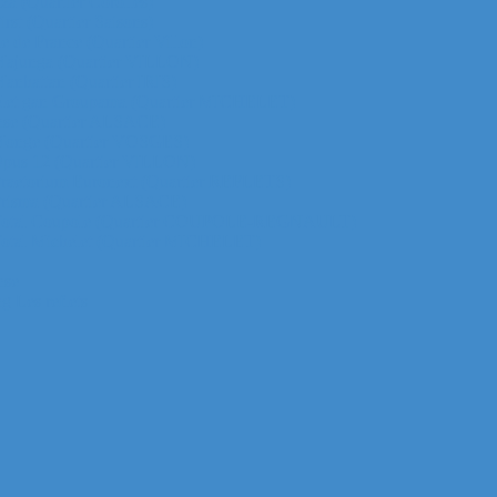
za (Quartier Corolles)
irst (Quartier Saisons)
le de France (Quartier Villon)
ur Majunga (Quartier VILLON)
 Manhattan (Quartier IRIS)
ichelet gan Groupama (Quartier MICHELET)
efense (Quartier ALSACE)
ur Monge (Quartier VOSGES)
ur Opus 12 (Quartier VILLON)
ur Praetorium Euronext (Quartier REFLETS)
ur Prisma (Quartier ALSACE)
 tour Total Coupole (Quartier COUPOLE-REGNAULT)
ur Total Michelet (Quartier MICHELET)
nse
g Les reflets