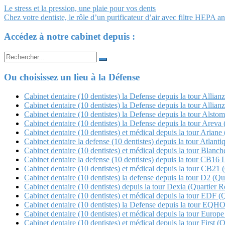
Navigation
Le stress et la pression, une plaie pour vos dents
Chez votre dentiste, le rôle d’un purificateur d’air avec filtre HEPA an
Article
Accédez à notre cabinet depuis :
Search
for:
Ou choisissez un lieu à la Défense
Cabinet dentaire (10 dentistes) la Defense depuis la tour Allian
Cabinet dentaire (10 dentistes) la Defense depuis la tour Allian
Cabinet dentaire (10 dentistes) la Defense depuis la tour Alstom
Cabinet dentaire (10 dentistes) la Defense depuis la tour Arev
Cabinet dentaire (10 dentistes) et médical depuis la tour Ariane 
Cabinet dentaire la defense (10 dentistes) depuis la tour Atlanti
Cabinet dentaire (10 dentistes) et médical depuis la tour Blan
Cabinet dentaire la defense (10 dentistes) depuis la tour CB16 
Cabinet dentaire (10 dentistes) et médical depuis la tour CB21 (Q
Cabinet dentaire (10 dentistes) la defense depuis la tour D2 (Qua
Cabinet dentaire (10 dentistes) depuis la tour Dexia (Quartier Re
Cabinet dentaire (10 dentistes) et médical depuis la tour EDF (
Cabinet dentaire (10 dentistes) la Defense depuis la tour E
Cabinet dentaire (10 dentistes) et médical depuis la tour Europe
Cabinet dentaire (10 dentistes) et médical depuis la tour First (