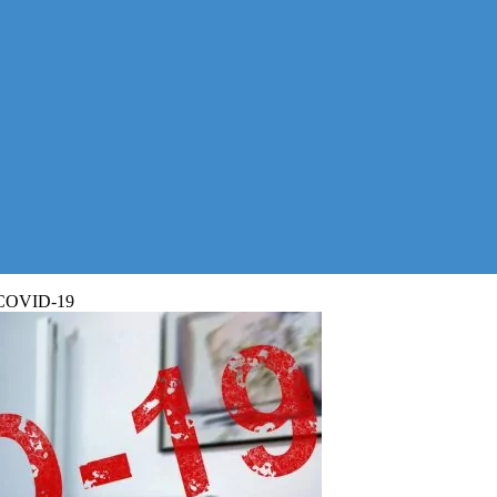
) la defense
de COVID-19