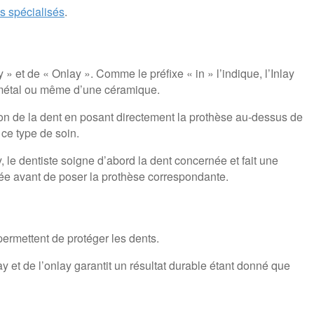
es spécialisés
.
 » et de « Onlay ». Comme le préfixe « in » l’indique, l’Inlay
de métal ou même d’une céramique.
uction de la dent en posant directement la prothèse au-dessus de
 ce type de soin.
 le dentiste soigne d’abord la dent concernée et fait une
ifiée avant de poser la prothèse correspondante.
ermettent de protéger les dents.
 et de l’onlay garantit un résultat durable étant donné que