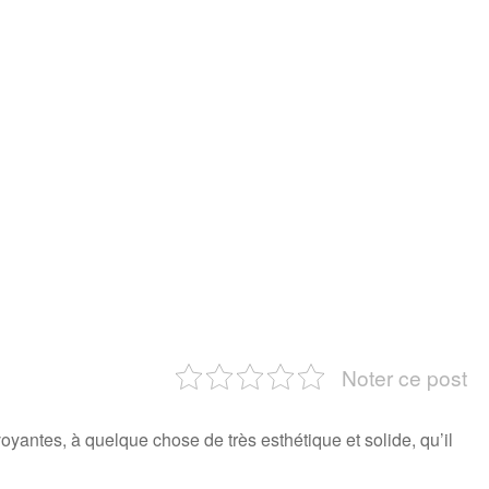
Noter ce post
yantes, à quelque chose de très esthétique et solide, qu’il