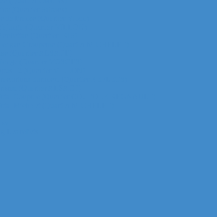
za (Quartier Corolles)
irst (Quartier Saisons)
le de France (Quartier Villon)
ur Majunga (Quartier VILLON)
 Manhattan (Quartier IRIS)
ichelet gan Groupama (Quartier MICHELET)
efense (Quartier ALSACE)
ur Monge (Quartier VOSGES)
ur Opus 12 (Quartier VILLON)
ur Praetorium Euronext (Quartier REFLETS)
ur Prisma (Quartier ALSACE)
 tour Total Coupole (Quartier COUPOLE-REGNAULT)
ur Total Michelet (Quartier MICHELET)
nse
g Les reflets