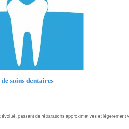
 de soins dentaires
 évolué, passant de réparations approximatives et légèrement vo