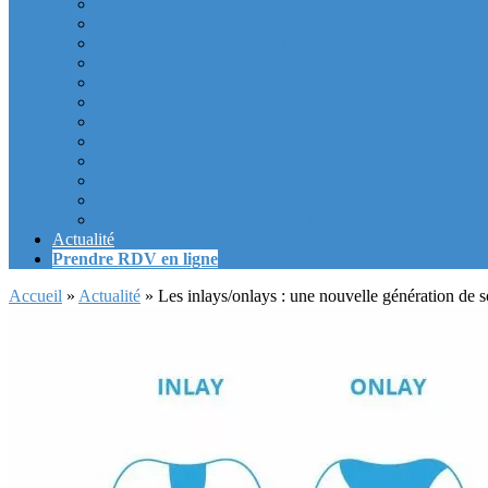
Couronne dentaire la Defense
Bridge Dentaire la defense
Inlay Core ou faux moignon dentaire la defense
Implant dentaire la Defense
Soins Gencive et Parodonte (« déchaussement des dents »
Radiologie dentaire la defense
Sinus Lift la defense
Urgence dentaire la Defense
Endodontie ou « dévitalisation » des dents la defense
Facettes dentaires la defense
Orthodontie adulte : aligneurs invisibles La Défense
Dentisterie Numérique CFAO La Défense
Actualité
Prendre RDV en ligne
Accueil
»
Actualité
»
Les inlays/onlays : une nouvelle génération de s