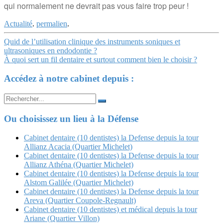
qui normalement ne devrait pas vous faire trop peur !
Actualité
.
permalien
.
Navigation
Quid de l’utilisation clinique des instruments soniques et
ultrasoniques en endodontie ?
Article
À quoi sert un fil dentaire et surtout comment bien le choisir ?
Accédez à notre cabinet depuis :
Search
for:
Ou choisissez un lieu à la Défense
Cabinet dentaire (10 dentistes) la Defense depuis la tour
Allianz Acacia (Quartier Michelet)
Cabinet dentaire (10 dentistes) la Defense depuis la tour
Allianz Athéna (Quartier Michelet)
Cabinet dentaire (10 dentistes) la Defense depuis la tour
Alstom Galilée (Quartier Michelet)
Cabinet dentaire (10 dentistes) la Defense depuis la tour
Areva (Quartier Coupole-Regnault)
Cabinet dentaire (10 dentistes) et médical depuis la tour
Ariane (Quartier Villon)