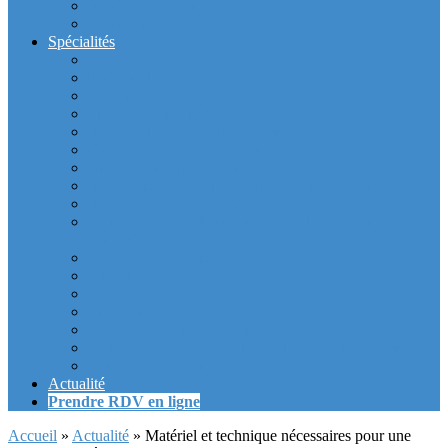
Intérieur du cabinet
Exterieur du Cabinet
Spécialités
Dentistes la Défense
Tarif prothèse et implant dentaire la Defense
Blanchiment des dents la Defense
Prothèse Dentaire La Defense
Inlay et onlay dentaire la defense
Couronne dentaire la Defense
Bridge Dentaire la defense
Inlay Core ou faux moignon dentaire la defense
Implant dentaire la Defense
Soins Gencive et Parodonte (« déchaussement des
dents ») la defense
Radiologie dentaire la defense
Sinus Lift la defense
Urgence dentaire la Defense
Endodontie ou « dévitalisation » des dents la defense
Facettes dentaires la defense
Orthodontie adulte : aligneurs invisibles La Défense
Dentisterie Numérique CFAO La Défense
Actualité
Prendre RDV en ligne
Accueil
»
Actualité
»
Matériel et technique nécessaires pour une