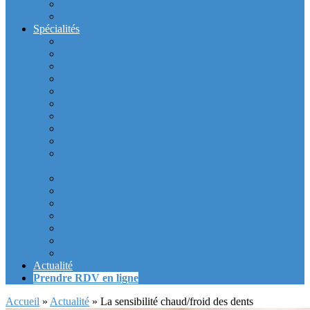
Intérieur du cabinet
Exterieur du Cabinet
Spécialités
Dentistes la Défense
Tarif prothèse et implant dentaire la Defense
Blanchiment des dents la Defense
Prothèse Dentaire La Defense
Inlay et onlay dentaire la defense
Couronne dentaire la Defense
Bridge Dentaire la defense
Inlay Core ou faux moignon dentaire la defense
Implant dentaire la Defense
Soins Gencive et Parodonte (« déchaussement des
dents ») la defense
Radiologie dentaire la defense
Sinus Lift la defense
Urgence dentaire la Defense
Endodontie ou « dévitalisation » des dents la defense
Facettes dentaires la defense
Orthodontie adulte : aligneurs invisibles La Défense
Dentisterie Numérique CFAO La Défense
Actualité
Prendre RDV en ligne
Accueil
»
Actualité
»
La sensibilité chaud/froid des dents