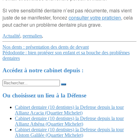
Si votre sensibilité dentaire n’est pas récurrente, mais vient
juste de se manifester, foncez
consulter votre praticien
, cela
peut cacher un problème dentaire plus grave.
Actualité
.
permalien
.
Navigation
Nos dents : présentation des dents de devant
Pédodontie : bien protéger son enfant et sa bouche des problèmes
Article
dentaires
Accédez à notre cabinet depuis :
Search
for:
Ou choisissez un lieu à la Défense
Cabinet dentaire (10 dentistes) la Defense depuis la tour
Allianz Acacia (Quartier Michelet)
Cabinet dentaire (10 dentistes) la Defense depuis la tour
Allianz Athéna (Quartier Michelet)
Cabinet dentaire (10 dentistes) la Defense depuis la tour
Alstom Galilée (Quartier Michelet)