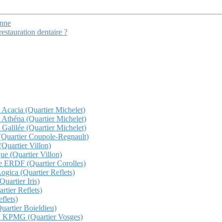
enne
estauration dentaire ?
z Acacia (Quartier Michelet)
z Athéna (Quartier Michelet)
 Galilée (Quartier Michelet)
a (Quartier Coupole-Regnault)
(Quartier Villon)
que (Quartier Villon)
che ERDF (Quartier Corolles)
Logica (Quartier Reflets)
uartier Iris)
rtier Reflets)
flets)
Quartier Boieldieu)
QHO KPMG (Quartier Vosges)