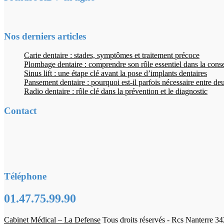
Nos derniers articles
Carie dentaire : stades, symptômes et traitement précoce
Plombage dentaire : comprendre son rôle essentiel dans la cons
Sinus lift : une étape clé avant la pose d’implants dentaires
Pansement dentaire : pourquoi est-il parfois nécessaire entre d
Radio dentaire : rôle clé dans la prévention et le diagnostic
Contact
Téléphone
01.47.75.99.90
Cabinet Médical – La Defense
Tous droits réservés - Rcs Nanterre 3