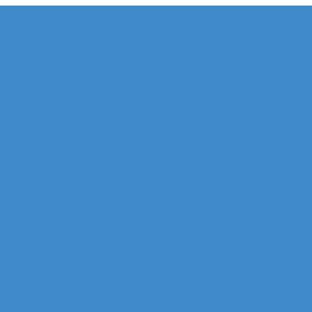
e de la Défense
 Allianz Acacia (Quartier Michelet)
 Allianz Athéna (Quartier Michelet)
 Alstom Galilée (Quartier Michelet)
r Areva (Quartier Coupole-Regnault)
Ariane (Quartier Villon)
Atlantique (Quartier Villon)
r Blanche ERDF (Quartier Corolles)
 Thales (Quartier Corolles)
 CB16 Logica (Quartier Reflets)
CB21 (Quartier Iris)
artier Corolles)
D2 (Quartier Reflets)
tier Reflets)
 EDF (Quartier Boieldieu)
tour EQHO KPMG (Quartier Vosges)
Europe Allianz (Quartier Corolles)