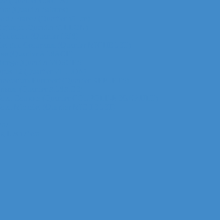
za (Quartier Corolles)
irst (Quartier Saisons)
le de France (Quartier Villon)
ur Majunga (Quartier VILLON)
 Manhattan (Quartier IRIS)
ichelet gan Groupama (Quartier MICHELET)
efense (Quartier ALSACE)
ur Monge (Quartier VOSGES)
ur Opus 12 (Quartier VILLON)
ur Praetorium Euronext (Quartier REFLETS)
ur Prisma (Quartier ALSACE)
 tour Total Coupole (Quartier COUPOLE-REGNAULT)
ur Total Michelet (Quartier MICHELET)
nse
g Les reflets