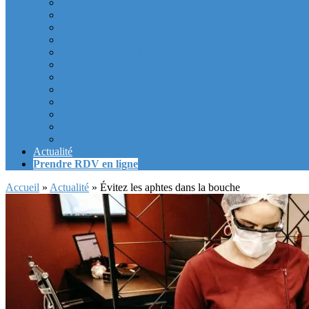
Couronne dentaire la Defense
Bridge Dentaire la defense
Inlay Core ou faux moignon dentaire la defense
Implant dentaire la Defense
Soins Gencive et Parodonte (« déchaussement des dents »
Radiologie dentaire la defense
Sinus Lift la defense
Urgence dentaire la Defense
Endodontie ou « dévitalisation » des dents la defense
Facettes dentaires la defense
Orthodontie adulte : aligneurs invisibles La Défense
Dentisterie Numérique CFAO La Défense
Actualité
Prendre RDV en ligne
Accueil
»
Actualité
»
Évitez les aphtes dans la bouche