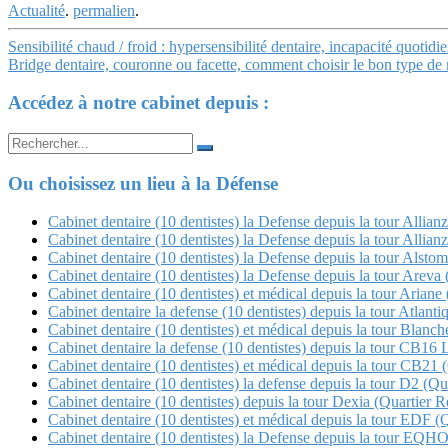
Actualité
.
permalien
.
Navigation
Sensibilité chaud / froid : hypersensibilité dentaire, incapacité quotidi
Bridge dentaire, couronne ou facette, comment choisir le bon type de r
Article
Accédez à notre cabinet depuis :
Search
for:
Ou choisissez un lieu à la Défense
Cabinet dentaire (10 dentistes) la Defense depuis la tour Allian
Cabinet dentaire (10 dentistes) la Defense depuis la tour Allian
Cabinet dentaire (10 dentistes) la Defense depuis la tour Alstom
Cabinet dentaire (10 dentistes) la Defense depuis la tour Arev
Cabinet dentaire (10 dentistes) et médical depuis la tour Ariane 
Cabinet dentaire la defense (10 dentistes) depuis la tour Atlanti
Cabinet dentaire (10 dentistes) et médical depuis la tour Blan
Cabinet dentaire la defense (10 dentistes) depuis la tour CB16 
Cabinet dentaire (10 dentistes) et médical depuis la tour CB21 (Q
Cabinet dentaire (10 dentistes) la defense depuis la tour D2 (Qua
Cabinet dentaire (10 dentistes) depuis la tour Dexia (Quartier Re
Cabinet dentaire (10 dentistes) et médical depuis la tour EDF (
Cabinet dentaire (10 dentistes) la Defense depuis la tour E