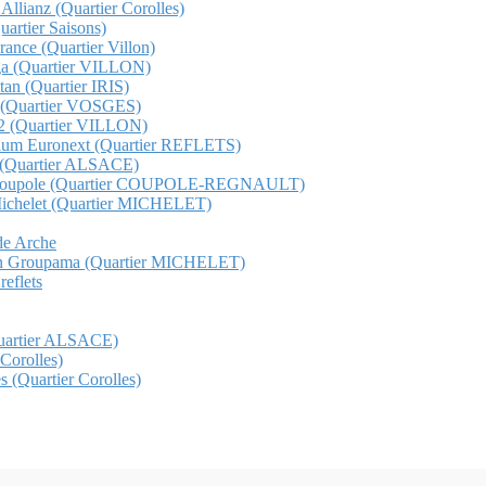
 Allianz (Quartier Corolles)
Quartier Saisons)
France (Quartier Villon)
unga (Quartier VILLON)
ttan (Quartier IRIS)
ge (Quartier VOSGES)
s 12 (Quartier VILLON)
etorium Euronext (Quartier REFLETS)
ma (Quartier ALSACE)
Total Coupole (Quartier COUPOLE-REGNAULT)
al Michelet (Quartier MICHELET)
nde Arche
t gan Groupama (Quartier MICHELET)
reflets
(Quartier ALSACE)
 Corolles)
s (Quartier Corolles)