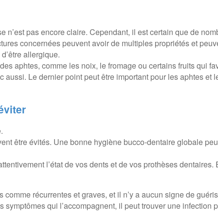
cause n’est pas encore claire. Cependant, il est certain que de no
ctures concernées peuvent avoir de multiples propriétés et peuve
 d’être allergique.
s aphtes, comme les noix, le fromage ou certains fruits qui fav
c aussi. Le dernier point peut être important pour les aphtes et l
éviter
.
nt être évités. Une bonne hygiène bucco-dentaire globale peut 
attentivement l’état de vos dents et de vos prothèses dentaires. E
s comme récurrentes et graves, et il n’y a aucun signe de guéri
res symptômes qui l’accompagnent, il peut trouver une infection p