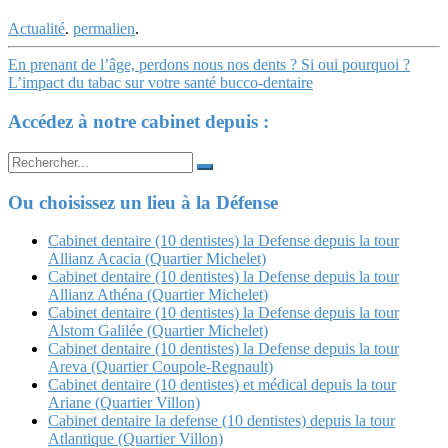
Actualité
.
permalien
.
Navigation
En prenant de l’âge, perdons nous nos dents ? Si oui pourquoi ?
L’impact du tabac sur votre santé bucco-dentaire
Article
Accédez à notre cabinet depuis :
Search
for:
Ou choisissez un lieu à la Défense
Cabinet dentaire (10 dentistes) la Defense depuis la tour
Allianz Acacia (Quartier Michelet)
Cabinet dentaire (10 dentistes) la Defense depuis la tour
Allianz Athéna (Quartier Michelet)
Cabinet dentaire (10 dentistes) la Defense depuis la tour
Alstom Galilée (Quartier Michelet)
Cabinet dentaire (10 dentistes) la Defense depuis la tour
Areva (Quartier Coupole-Regnault)
Cabinet dentaire (10 dentistes) et médical depuis la tour
Ariane (Quartier Villon)
Cabinet dentaire la defense (10 dentistes) depuis la tour
Atlantique (Quartier Villon)