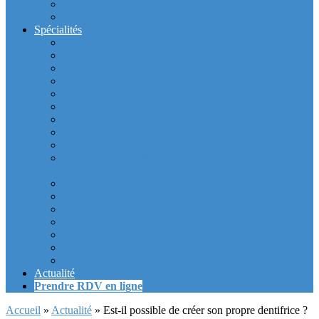
Intérieur du cabinet
Exterieur du Cabinet
Spécialités
Dentistes la Défense
Tarif prothèse et implant dentaire la Defense
Blanchiment des dents la Defense
Prothèse Dentaire La Defense
Inlay et onlay dentaire la defense
Couronne dentaire la Defense
Bridge Dentaire la defense
Inlay Core ou faux moignon dentaire la defense
Implant dentaire la Defense
Soins Gencive et Parodonte (« déchaussement des
dents ») la defense
Radiologie dentaire la defense
Sinus Lift la defense
Urgence dentaire la Defense
Endodontie ou « dévitalisation » des dents la defense
Facettes dentaires la defense
Orthodontie adulte : aligneurs invisibles La Défense
Dentisterie Numérique CFAO La Défense
Actualité
Prendre RDV en ligne
Accueil
»
Actualité
»
Est-il possible de créer son propre dentifrice ?