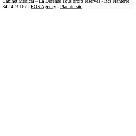
Cabinet Médical – La Defense
Tous droits réservés - Rcs Nanterre
342 423 167 -
EOS Agency
-
Plan du site