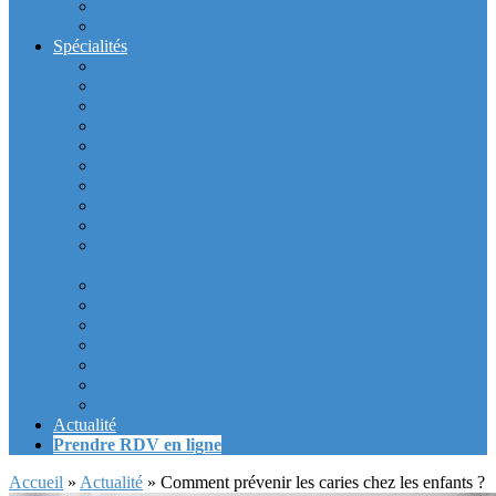
Intérieur du cabinet
Exterieur du Cabinet
Spécialités
Dentistes la Défense
Tarif prothèse et implant dentaire la Defense
Blanchiment des dents la Defense
Prothèse Dentaire La Defense
Inlay et onlay dentaire la defense
Couronne dentaire la Defense
Bridge Dentaire la defense
Inlay Core ou faux moignon dentaire la defense
Implant dentaire la Defense
Soins Gencive et Parodonte (« déchaussement des
dents ») la defense
Radiologie dentaire la defense
Sinus Lift la defense
Urgence dentaire la Defense
Endodontie ou « dévitalisation » des dents la defense
Facettes dentaires la defense
Orthodontie adulte : aligneurs invisibles La Défense
Dentisterie Numérique CFAO La Défense
Actualité
Prendre RDV en ligne
Accueil
»
Actualité
»
Comment prévenir les caries chez les enfants ?