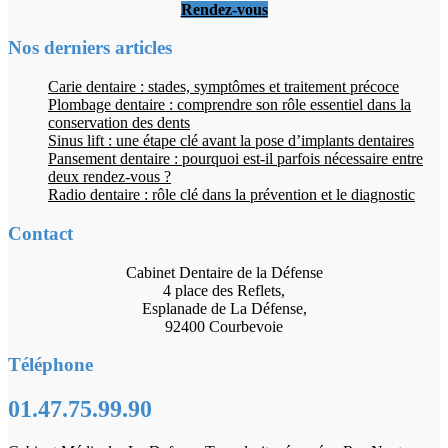
Rendez-vous
Nos derniers articles
Carie dentaire : stades, symptômes et traitement précoce
Plombage dentaire : comprendre son rôle essentiel dans la
conservation des dents
Sinus lift : une étape clé avant la pose d’implants dentaires
Pansement dentaire : pourquoi est-il parfois nécessaire entre
deux rendez-vous ?
Radio dentaire : rôle clé dans la prévention et le diagnostic
Contact
Cabinet Dentaire de la Défense
4 place des Reflets,
Esplanade de La Défense,
92400 Courbevoie
Téléphone
01.47.75.99.90