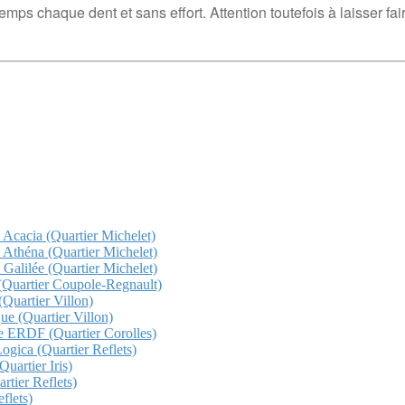
temps chaque dent et sans effort. Attention toutefois à laisser fa
z Acacia (Quartier Michelet)
z Athéna (Quartier Michelet)
 Galilée (Quartier Michelet)
a (Quartier Coupole-Regnault)
(Quartier Villon)
que (Quartier Villon)
che ERDF (Quartier Corolles)
Logica (Quartier Reflets)
uartier Iris)
rtier Reflets)
flets)