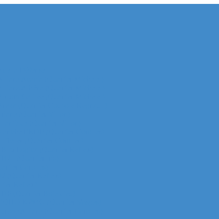
e de la Défense
 Allianz Acacia (Quartier Michelet)
 Allianz Athéna (Quartier Michelet)
 Alstom Galilée (Quartier Michelet)
r Areva (Quartier Coupole-Regnault)
Ariane (Quartier Villon)
Atlantique (Quartier Villon)
r Blanche ERDF (Quartier Corolles)
 Thales (Quartier Corolles)
 CB16 Logica (Quartier Reflets)
CB21 (Quartier Iris)
artier Corolles)
D2 (Quartier Reflets)
tier Reflets)
 EDF (Quartier Boieldieu)
tour EQHO KPMG (Quartier Vosges)
Europe Allianz (Quartier Corolles)