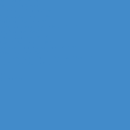
za (Quartier Corolles)
irst (Quartier Saisons)
le de France (Quartier Villon)
ur Majunga (Quartier VILLON)
 Manhattan (Quartier IRIS)
ichelet gan Groupama (Quartier MICHELET)
efense (Quartier ALSACE)
ur Monge (Quartier VOSGES)
ur Opus 12 (Quartier VILLON)
ur Praetorium Euronext (Quartier REFLETS)
ur Prisma (Quartier ALSACE)
 tour Total Coupole (Quartier COUPOLE-REGNAULT)
ur Total Michelet (Quartier MICHELET)
nse
g Les reflets