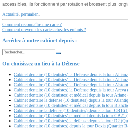
accessibles, ils fonctionnent par rotation et brossent plus long
Actualité
.
permalien
.
Navigation
Comment reconnaître une carie ?
Comment prévenir les caries chez les enfants ?
Article
Accédez à notre cabinet depuis :
Search
for:
Ou choisissez un lieu à la Défense
Cabinet dentaire (10 dentistes) la Defense depuis la tour Allian
Cabinet dentaire (10 dentistes) la Defense depuis la tour Allian
Cabinet dentaire (10 dentistes) la Defense depuis la tour Alstom
Cabinet dentaire (10 dentistes) la Defense depuis la tour Arev
Cabinet dentaire (10 dentistes) et médical depuis la tour Ariane 
Cabinet dentaire la defense (10 dentistes) depuis la tour Atlanti
Cabinet dentaire (10 dentistes) et médical depuis la tour Blan
Cabinet dentaire la defense (10 dentistes) depuis la tour CB16 
Cabinet dentaire (10 dentistes) et médical depuis la tour CB21 (Q
Cabinet dentaire (10 dentistes) la defense depuis la tour D2 (Qua
Cabinet dentaire (10 dentistes) depuis la tour Dexia (Quartier Re