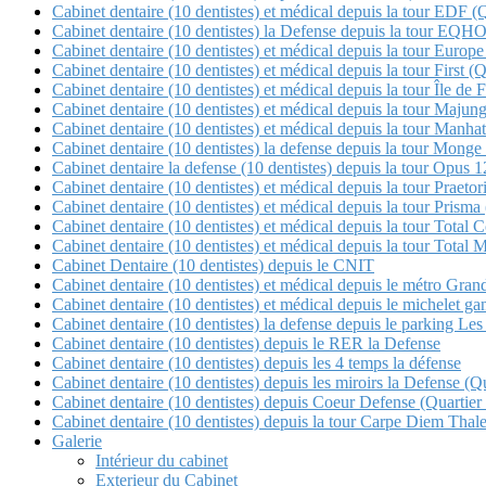
Cabinet dentaire (10 dentistes) et médical depuis la tour EDF (
Cabinet dentaire (10 dentistes) la Defense depuis la tour E
Cabinet dentaire (10 dentistes) et médical depuis la tour Europe
Cabinet dentaire (10 dentistes) et médical depuis la tour First (
Cabinet dentaire (10 dentistes) et médical depuis la tour Île de 
Cabinet dentaire (10 dentistes) et médical depuis la tour Maj
Cabinet dentaire (10 dentistes) et médical depuis la tour Manha
Cabinet dentaire (10 dentistes) la defense depuis la tour Mon
Cabinet dentaire la defense (10 dentistes) depuis la tour Opu
Cabinet dentaire (10 dentistes) et médical depuis la tour Pra
Cabinet dentaire (10 dentistes) et médical depuis la tour Pris
Cabinet dentaire (10 dentistes) et médical depuis la tour 
Cabinet dentaire (10 dentistes) et médical depuis la tour Tot
Cabinet Dentaire (10 dentistes) depuis le CNIT
Cabinet dentaire (10 dentistes) et médical depuis le métro Gra
Cabinet dentaire (10 dentistes) et médical depuis le michele
Cabinet dentaire (10 dentistes) la defense depuis le parking Les 
Cabinet dentaire (10 dentistes) depuis le RER la Defense
Cabinet dentaire (10 dentistes) depuis les 4 temps la défense
Cabinet dentaire (10 dentistes) depuis les miroirs la Defense 
Cabinet dentaire (10 dentistes) depuis Coeur Defense (Quartier
Cabinet dentaire (10 dentistes) depuis la tour Carpe Diem Thale
Galerie
Intérieur du cabinet
Exterieur du Cabinet