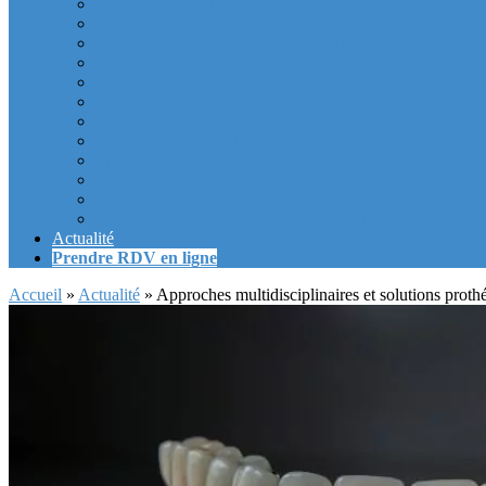
Couronne dentaire la Defense
Bridge Dentaire la defense
Inlay Core ou faux moignon dentaire la defense
Implant dentaire la Defense
Soins Gencive et Parodonte (« déchaussement des dents »
Radiologie dentaire la defense
Sinus Lift la defense
Urgence dentaire la Defense
Endodontie ou « dévitalisation » des dents la defense
Facettes dentaires la defense
Orthodontie adulte : aligneurs invisibles La Défense
Dentisterie Numérique CFAO La Défense
Actualité
Prendre RDV en ligne
Accueil
»
Actualité
»
Approches multidisciplinaires et solutions prothé