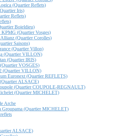
Logica (Quartier Reflets)
uartier Iris)
rtier Reflets)
flets)
Quartier Boieldieu)
QHO KPMG (Quartier Vosges)
 Allianz (Quartier Corolles)
Quartier Saisons)
France (Quartier Villon)
unga (Quartier VILLON)
ttan (Quartier IRIS)
ge (Quartier VOSGES)
s 12 (Quartier VILLON)
etorium Euronext (Quartier REFLETS)
ma (Quartier ALSACE)
Total Coupole (Quartier COUPOLE-REGNAULT)
al Michelet (Quartier MICHELET)
nde Arche
t gan Groupama (Quartier MICHELET)
reflets
(Quartier ALSACE)