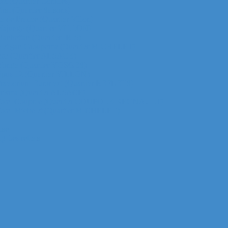
za (Quartier Corolles)
irst (Quartier Saisons)
le de France (Quartier Villon)
ur Majunga (Quartier VILLON)
 Manhattan (Quartier IRIS)
ichelet gan Groupama (Quartier MICHELET)
efense (Quartier ALSACE)
ur Monge (Quartier VOSGES)
ur Opus 12 (Quartier VILLON)
ur Praetorium Euronext (Quartier REFLETS)
ur Prisma (Quartier ALSACE)
 tour Total Coupole (Quartier COUPOLE-REGNAULT)
ur Total Michelet (Quartier MICHELET)
nse
g Les reflets