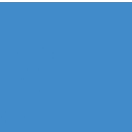
e de la Défense
 Allianz Acacia (Quartier Michelet)
 Allianz Athéna (Quartier Michelet)
 Alstom Galilée (Quartier Michelet)
r Areva (Quartier Coupole-Regnault)
Ariane (Quartier Villon)
Atlantique (Quartier Villon)
r Blanche ERDF (Quartier Corolles)
 Thales (Quartier Corolles)
 CB16 Logica (Quartier Reflets)
CB21 (Quartier Iris)
artier Corolles)
D2 (Quartier Reflets)
tier Reflets)
 EDF (Quartier Boieldieu)
tour EQHO KPMG (Quartier Vosges)
Europe Allianz (Quartier Corolles)