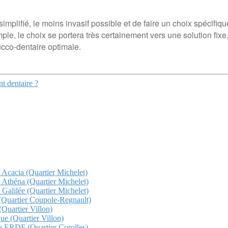
simplifié, le moins invasif possible et de faire un choix spécifiq
e, le choix se portera très certainement vers une solution fixe
ucco-dentaire optimale.
t dentaire ?
z Acacia (Quartier Michelet)
z Athéna (Quartier Michelet)
 Galilée (Quartier Michelet)
a (Quartier Coupole-Regnault)
(Quartier Villon)
que (Quartier Villon)
che ERDF (Quartier Corolles)