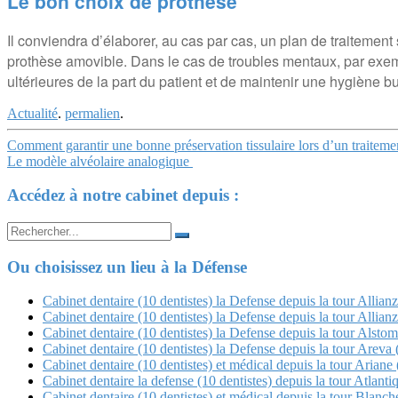
Le bon choix de prothèse
Il conviendra d’élaborer, au cas par cas, un plan de traitement 
prothèse amovible. Dans le cas de troubles mentaux, par exempl
ultérieures de la part du patient et de maintenir une hygiène b
Actualité
.
permalien
.
Navigation
Comment garantir une bonne préservation tissulaire lors d’un traitemen
Le modèle alvéolaire analogique
Article
Accédez à notre cabinet depuis :
Search
for:
Ou choisissez un lieu à la Défense
Cabinet dentaire (10 dentistes) la Defense depuis la tour Allian
Cabinet dentaire (10 dentistes) la Defense depuis la tour Allian
Cabinet dentaire (10 dentistes) la Defense depuis la tour Alstom
Cabinet dentaire (10 dentistes) la Defense depuis la tour Arev
Cabinet dentaire (10 dentistes) et médical depuis la tour Ariane 
Cabinet dentaire la defense (10 dentistes) depuis la tour Atlanti
Cabinet dentaire (10 dentistes) et médical depuis la tour Blan