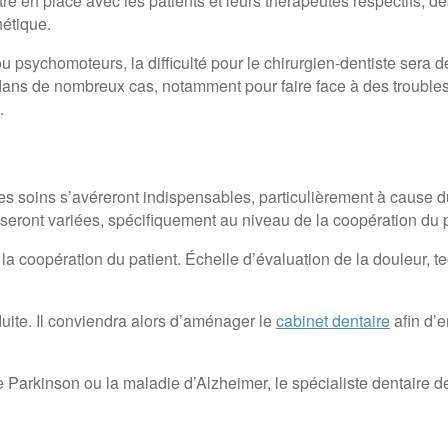
ttre en place avec les patients et leurs thérapeutes respectifs, de
hétique.
u psychomoteurs, la difficulté pour le chirurgien-dentiste sera d
dans de nombreux cas, notamment pour faire face à des troubles 
.
 les soins s’avéreront indispensables, particulièrement à cause 
s seront variées, spécifiquement au niveau de la coopération du 
 la coopération du patient. Échelle d’évaluation de la douleur, 
duite. Il conviendra alors d’aménager le
cabinet dentaire
afin d’e
rkinson ou la maladie d’Alzheimer, le spécialiste dentaire devr