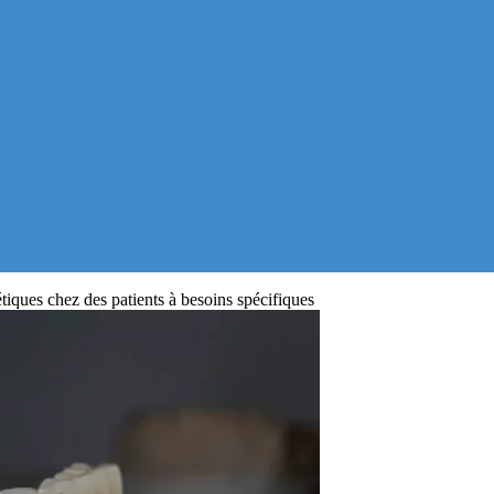
) la defense
tiques chez des patients à besoins spécifiques