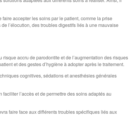
s solutions adaptées aux différents soins à réaliser. Ainsi, il
e faire accepter les soins par le patient, comme la prise
de l’élocution, des troubles digestifs liés à une mauvaise
du risque accru de parodontite et de l’augmentation des risques
patient et des gestes d’hygiène à adopter après le traitement.
techniques cognitives, sédations et anesthésies générales
n faciliter l’accès et de permettre des soins adaptés au
a faire face aux différents troubles spécifiques liés aux