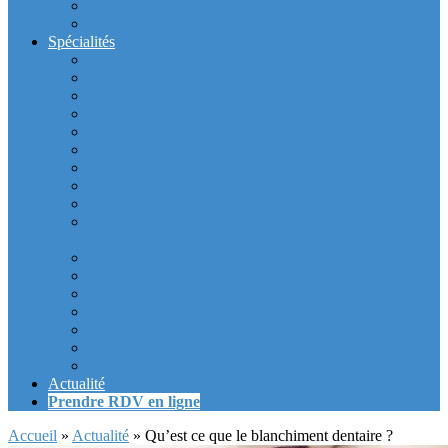
Intérieur du cabinet
Exterieur du Cabinet
Spécialités
Dentistes la Défense
Tarif prothèse et implant dentaire la Defense
Blanchiment des dents la Defense
Prothèse Dentaire La Defense
Inlay et onlay dentaire la defense
Couronne dentaire la Defense
Bridge Dentaire la defense
Inlay Core ou faux moignon dentaire la defense
Implant dentaire la Defense
Soins Gencive et Parodonte (« déchaussement des
dents ») la defense
Radiologie dentaire la defense
Sinus Lift la defense
Urgence dentaire la Defense
Endodontie ou « dévitalisation » des dents la defense
Facettes dentaires la defense
Orthodontie adulte : aligneurs invisibles La Défense
Dentisterie Numérique CFAO La Défense
Actualité
Prendre RDV en ligne
Accueil
»
Actualité
»
Qu’est ce que le blanchiment dentaire ?