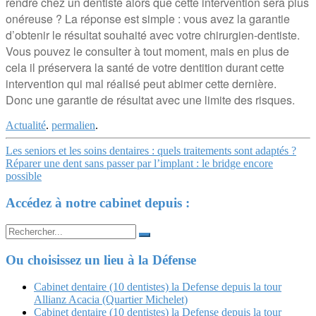
rendre chez un dentiste alors que cette intervention sera plus
onéreuse ? La réponse est simple : vous avez la garantie
d’obtenir le résultat souhaité avec votre chirurgien-dentiste.
Vous pouvez le consulter à tout moment, mais en plus de
cela il préservera la santé de votre dentition durant cette
intervention qui mal réalisé peut abimer cette dernière.
Donc une garantie de résultat avec une limite des risques.
Actualité
.
permalien
.
Navigation
Les seniors et les soins dentaires : quels traitements sont adaptés ?
Réparer une dent sans passer par l’implant : le bridge encore
Article
possible
Accédez à notre cabinet depuis :
Search
for:
Ou choisissez un lieu à la Défense
Cabinet dentaire (10 dentistes) la Defense depuis la tour
Allianz Acacia (Quartier Michelet)
Cabinet dentaire (10 dentistes) la Defense depuis la tour