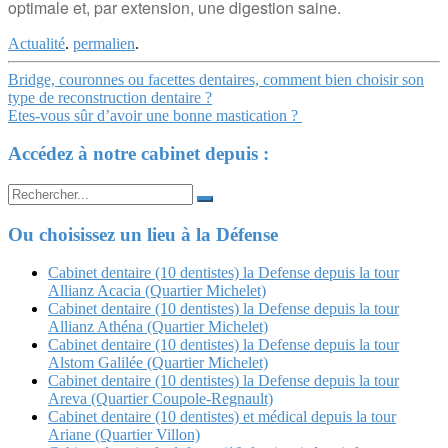
optimale et, par extension, une digestion saine.
Actualité
.
permalien
.
Navigation
Bridge, couronnes ou facettes dentaires, comment bien choisir son
type de reconstruction dentaire ?
Article
Etes-vous sûr d’avoir une bonne mastication ?
Accédez à notre cabinet depuis :
Search
for:
Ou choisissez un lieu à la Défense
Cabinet dentaire (10 dentistes) la Defense depuis la tour
Allianz Acacia (Quartier Michelet)
Cabinet dentaire (10 dentistes) la Defense depuis la tour
Allianz Athéna (Quartier Michelet)
Cabinet dentaire (10 dentistes) la Defense depuis la tour
Alstom Galilée (Quartier Michelet)
Cabinet dentaire (10 dentistes) la Defense depuis la tour
Areva (Quartier Coupole-Regnault)
Cabinet dentaire (10 dentistes) et médical depuis la tour
Ariane (Quartier Villon)