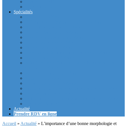
Intérieur du cabinet
Exterieur du Cabinet
Spécialités
Dentistes la Défense
Tarif prothèse et implant dentaire la Defense
Blanchiment des dents la Defense
Prothèse Dentaire La Defense
Inlay et onlay dentaire la defense
Couronne dentaire la Defense
Bridge Dentaire la defense
Inlay Core ou faux moignon dentaire la defense
Implant dentaire la Defense
Soins Gencive et Parodonte (« déchaussement des
dents ») la defense
Radiologie dentaire la defense
Sinus Lift la defense
Urgence dentaire la Defense
Endodontie ou « dévitalisation » des dents la defense
Facettes dentaires la defense
Orthodontie adulte : aligneurs invisibles La Défense
Dentisterie Numérique CFAO La Défense
Actualité
Prendre RDV en ligne
Accueil
»
Actualité
»
L’importance d’une bonne morphologie et