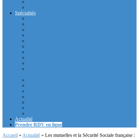
Intérieur du cabinet
Exterieur du Cabinet
Spécialités
Dentistes la Défense
Tarif prothèse et implant dentaire la Defense
Blanchiment des dents la Defense
Prothèse Dentaire La Defense
Inlay et onlay dentaire la defense
Couronne dentaire la Defense
Bridge Dentaire la defense
Inlay Core ou faux moignon dentaire la defense
Implant dentaire la Defense
Soins Gencive et Parodonte (« déchaussement des
dents ») la defense
Radiologie dentaire la defense
Sinus Lift la defense
Urgence dentaire la Defense
Endodontie ou « dévitalisation » des dents la defense
Facettes dentaires la defense
Orthodontie adulte : aligneurs invisibles La Défense
Dentisterie Numérique CFAO La Défense
Actualité
Prendre RDV en ligne
Accueil
»
Actualité
»
Les mutuelles et la Sécurité Sociale française :