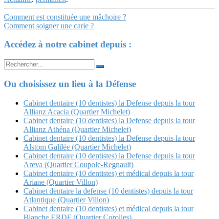
Navigation
Comment est constituée une mâchoire ?
Comment soigner une carie ?
Article
Accédez à notre cabinet depuis :
Search
for:
Ou choisissez un lieu à la Défense
Cabinet dentaire (10 dentistes) la Defense depuis la tour
Allianz Acacia (Quartier Michelet)
Cabinet dentaire (10 dentistes) la Defense depuis la tour
Allianz Athéna (Quartier Michelet)
Cabinet dentaire (10 dentistes) la Defense depuis la tour
Alstom Galilée (Quartier Michelet)
Cabinet dentaire (10 dentistes) la Defense depuis la tour
Areva (Quartier Coupole-Regnault)
Cabinet dentaire (10 dentistes) et médical depuis la tour
Ariane (Quartier Villon)
Cabinet dentaire la defense (10 dentistes) depuis la tour
Atlantique (Quartier Villon)
Cabinet dentaire (10 dentistes) et médical depuis la tour
Blanche ERDF (Quartier Corolles)