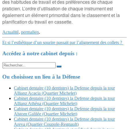
des habitudes de travail et des préférences de chaque
praticien. L’ordre d’utilisation de chaque instrument est
également un élément primordial dans le classement et la
planification du travail en cassette.
Actualité
.
permalien
.
Navigation
Et si l’esthétique d’un sourire passait par l’alignement des collets ?
Article
Accédez à notre cabinet depuis :
Search
for:
Ou choisissez un lieu à la Défense
Cabinet dentaire (10 dentistes) la Defense depuis la tour
Allianz Acacia (Quartier Michelet)
Cabinet dentaire (10 dentistes) la Defense depuis la tour
Allianz Athéna (Quartier Michelet)
Cabinet dentaire (10 dentistes) la Defense depuis la tour
Alstom Galilée (Quartier Michelet)
Cabinet dentaire (10 dentistes) la Defense depuis la tour
Areva (Quartier Coupole-Regnault)