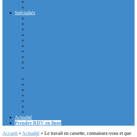
Intérieur du cabinet
Exterieur du Cabinet
Spécialités
Dentistes la Défense
Tarif prothèse et implant dentaire la Defense
Blanchiment des dents la Defense
Prothèse Dentaire La Defense
Inlay et onlay dentaire la defense
Couronne dentaire la Defense
Bridge Dentaire la defense
Inlay Core ou faux moignon dentaire la defense
Implant dentaire la Defense
Soins Gencive et Parodonte (« déchaussement des
dents ») la defense
Radiologie dentaire la defense
Sinus Lift la defense
Urgence dentaire la Defense
Endodontie ou « dévitalisation » des dents la defense
Facettes dentaires la defense
Orthodontie adulte : aligneurs invisibles La Défense
Dentisterie Numérique CFAO La Défense
Actualité
Prendre RDV en ligne
Accueil
»
Actualité
»
Le travail en cassette, connaissez-vous et que