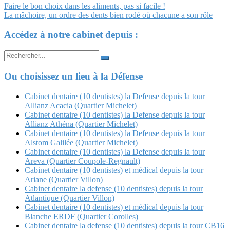
Navigation
Faire le bon choix dans les aliments, pas si facile !
La mâchoire, un ordre des dents bien rodé où chacune a son rôle
Article
Accédez à notre cabinet depuis :
Search
for:
Ou choisissez un lieu à la Défense
Cabinet dentaire (10 dentistes) la Defense depuis la tour
Allianz Acacia (Quartier Michelet)
Cabinet dentaire (10 dentistes) la Defense depuis la tour
Allianz Athéna (Quartier Michelet)
Cabinet dentaire (10 dentistes) la Defense depuis la tour
Alstom Galilée (Quartier Michelet)
Cabinet dentaire (10 dentistes) la Defense depuis la tour
Areva (Quartier Coupole-Regnault)
Cabinet dentaire (10 dentistes) et médical depuis la tour
Ariane (Quartier Villon)
Cabinet dentaire la defense (10 dentistes) depuis la tour
Atlantique (Quartier Villon)
Cabinet dentaire (10 dentistes) et médical depuis la tour
Blanche ERDF (Quartier Corolles)
Cabinet dentaire la defense (10 dentistes) depuis la tour CB16