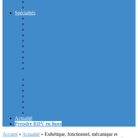
Intérieur du cabinet
Exterieur du Cabinet
Spécialités
Dentistes la Défense
Tarif prothèse et implant dentaire la Defense
Blanchiment des dents la Defense
Prothèse Dentaire La Defense
Inlay et onlay dentaire la defense
Couronne dentaire la Defense
Bridge Dentaire la defense
Inlay Core ou faux moignon dentaire la defense
Implant dentaire la Defense
Soins Gencive et Parodonte (« déchaussement des
dents ») la defense
Radiologie dentaire la defense
Sinus Lift la defense
Urgence dentaire la Defense
Endodontie ou « dévitalisation » des dents la defense
Facettes dentaires la defense
Orthodontie adulte : aligneurs invisibles La Défense
Dentisterie Numérique CFAO La Défense
Actualité
Prendre RDV en ligne
Accueil
»
Actualité
»
Esthétique, fonctionnel, mécanique et