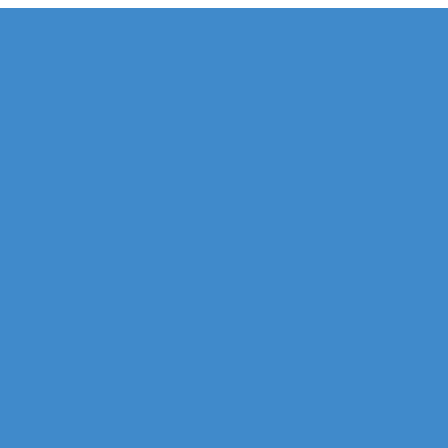
e de la Défense
 Allianz Acacia (Quartier Michelet)
 Allianz Athéna (Quartier Michelet)
 Alstom Galilée (Quartier Michelet)
r Areva (Quartier Coupole-Regnault)
Ariane (Quartier Villon)
Atlantique (Quartier Villon)
r Blanche ERDF (Quartier Corolles)
 Thales (Quartier Corolles)
 CB16 Logica (Quartier Reflets)
CB21 (Quartier Iris)
artier Corolles)
D2 (Quartier Reflets)
tier Reflets)
 EDF (Quartier Boieldieu)
tour EQHO KPMG (Quartier Vosges)
Europe Allianz (Quartier Corolles)