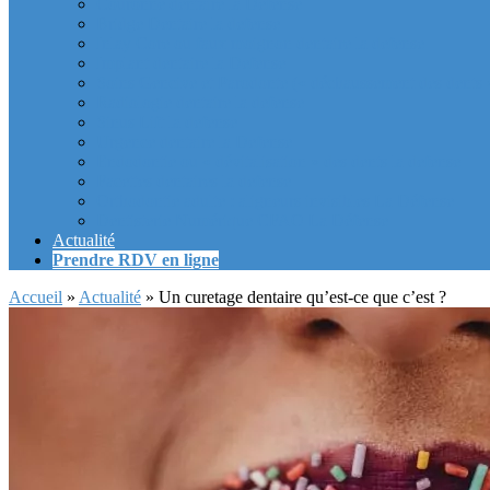
Couronne dentaire la Defense
Bridge Dentaire la defense
Inlay Core ou faux moignon dentaire la defense
Implant dentaire la Defense
Soins Gencive et Parodonte (« déchaussement des dents »
Radiologie dentaire la defense
Sinus Lift la defense
Urgence dentaire la Defense
Endodontie ou « dévitalisation » des dents la defense
Facettes dentaires la defense
Orthodontie adulte : aligneurs invisibles La Défense
Dentisterie Numérique CFAO La Défense
Actualité
Prendre RDV en ligne
Accueil
»
Actualité
»
Un curetage dentaire qu’est-ce que c’est ?