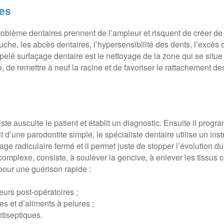
ves
roblème dentaires prennent de l’ampleur et risquent de créer 
he, les abcès dentaires, l’hypersensibilité des dents, l’excès d
elé surfaçage dentaire est le nettoyage de la zone qui se situe e
re, de remettre à neuf la racine et de favoriser le rattachement d
ste ausculte le patient et établit un diagnostic. Ensuite il progr
it d’une parodontite simple, le spécialiste dentaire utilise un i
çage radiculaire fermé et il permet juste de stopper l’évolution d
omplexe, consiste, à soulever la gencive, à enlever les tissus con
 pour une guérison rapide :
eurs post-opératoires ;
s et d’aliments à pelures ;
ntiseptiques.