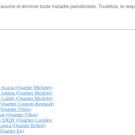
 sourire et éliminer toute maladie parodontale. Toutefois, le res
z Acacia (Quartier Michelet)
z Athéna (Quartier Michelet)
 Galilée (Quartier Michelet)
a (Quartier Coupole-Regnault)
(Quartier Villon)
que (Quartier Villon)
che ERDF (Quartier Corolles)
Logica (Quartier Reflets)
uartier Iris)