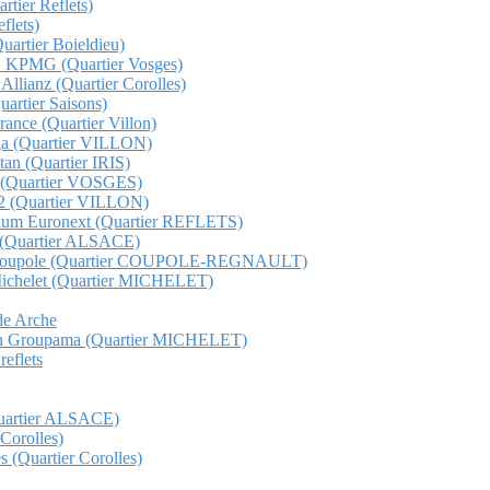
rtier Reflets)
flets)
Quartier Boieldieu)
QHO KPMG (Quartier Vosges)
 Allianz (Quartier Corolles)
Quartier Saisons)
France (Quartier Villon)
unga (Quartier VILLON)
ttan (Quartier IRIS)
ge (Quartier VOSGES)
s 12 (Quartier VILLON)
etorium Euronext (Quartier REFLETS)
ma (Quartier ALSACE)
Total Coupole (Quartier COUPOLE-REGNAULT)
al Michelet (Quartier MICHELET)
nde Arche
t gan Groupama (Quartier MICHELET)
reflets
(Quartier ALSACE)
 Corolles)
s (Quartier Corolles)