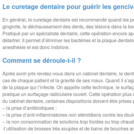
Le curetage dentaire pour guérir les genci
En général, le curetage dentaire est recommandé quand les p
gingivite, le déchaussement des dents, des lésions dans la bouc
Pratiqué par un spécialiste dentaire, cette opération encore app
détartrer. Il permet d’éliminer les bactéries et la plaque dentai
anesthésie et est donc indolore.
Comment se déroule-t-il ?
Après avoir pris rendez-vous dans un cabinet dentaire, le denti
cas de chaque patient et la gravité de ses maux. Quand il s’ag
de la plaque qui l’infecte. On appelle cette technique, le surfa
pratique un surfaçage radiculaire ouvert. Cette opération plus c
du cabinet dentaire, certaines dispositions doivent être prises
– la prise d’antibiotiques ;
– la prise d’anti-inflammatoires non stéroïdiens contre les doul
– la non consommation de solutions trop froides ou trop chaude
-l’utilisation de brosses très souples et de bains de bouches a