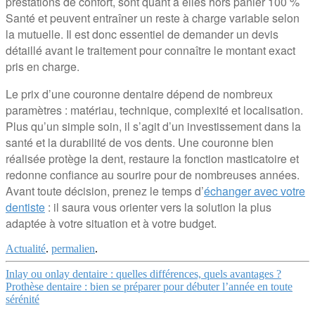
prestations de confort, sont quant à elles hors panier 100 %
Santé et peuvent entraîner un reste à charge variable selon
la mutuelle. Il est donc essentiel de demander un devis
détaillé avant le traitement pour connaître le montant exact
pris en charge.
Le prix d’une couronne dentaire dépend de nombreux
paramètres : matériau, technique, complexité et localisation.
Plus qu’un simple soin, il s’agit d’un investissement dans la
santé et la durabilité de vos dents. Une couronne bien
réalisée protège la dent, restaure la fonction masticatoire et
redonne confiance au sourire pour de nombreuses années.
Avant toute décision, prenez le temps d’
échanger avec votre
dentiste
: il saura vous orienter vers la solution la plus
adaptée à votre situation et à votre budget.
Actualité
.
permalien
.
Navigation
Inlay ou onlay dentaire : quelles différences, quels avantages ?
Prothèse dentaire : bien se préparer pour débuter l’année en toute
Article
sérénité