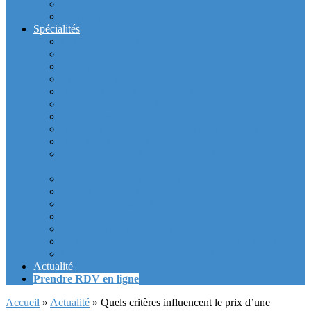
Intérieur du cabinet
Exterieur du Cabinet
Spécialités
Dentistes la Défense
Tarif prothèse et implant dentaire la Defense
Blanchiment des dents la Defense
Prothèse Dentaire La Defense
Inlay et onlay dentaire la defense
Couronne dentaire la Defense
Bridge Dentaire la defense
Inlay Core ou faux moignon dentaire la defense
Implant dentaire la Defense
Soins Gencive et Parodonte (« déchaussement des
dents ») la defense
Radiologie dentaire la defense
Sinus Lift la defense
Urgence dentaire la Defense
Endodontie ou « dévitalisation » des dents la defense
Facettes dentaires la defense
Orthodontie adulte : aligneurs invisibles La Défense
Dentisterie Numérique CFAO La Défense
Actualité
Prendre RDV en ligne
Accueil
»
Actualité
»
Quels critères influencent le prix d’une