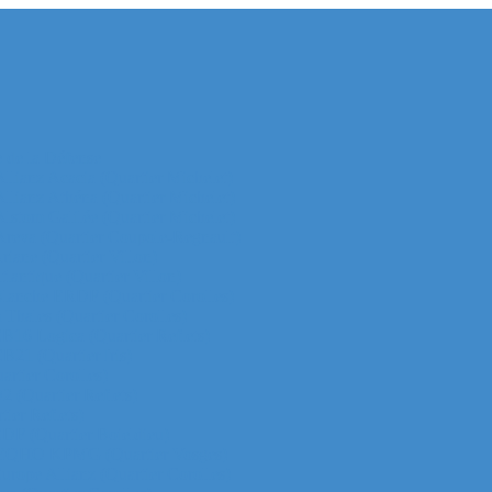
e de la Défense
 Allianz Acacia (Quartier Michelet)
 Allianz Athéna (Quartier Michelet)
 Alstom Galilée (Quartier Michelet)
r Areva (Quartier Coupole-Regnault)
Ariane (Quartier Villon)
Atlantique (Quartier Villon)
r Blanche ERDF (Quartier Corolles)
 Thales (Quartier Corolles)
 CB16 Logica (Quartier Reflets)
CB21 (Quartier Iris)
artier Corolles)
D2 (Quartier Reflets)
tier Reflets)
 EDF (Quartier Boieldieu)
tour EQHO KPMG (Quartier Vosges)
Europe Allianz (Quartier Corolles)