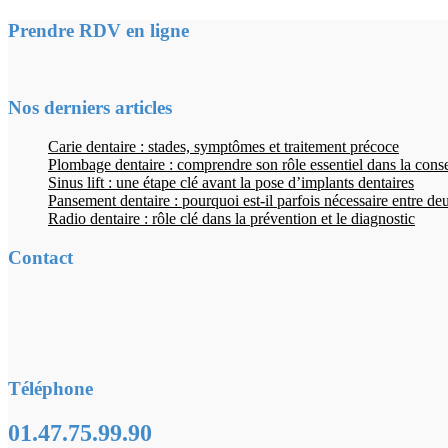
Prendre RDV en ligne
Nos derniers articles
Carie dentaire : stades, symptômes et traitement précoce
Plombage dentaire : comprendre son rôle essentiel dans la cons
Sinus lift : une étape clé avant la pose d’implants dentaires
Pansement dentaire : pourquoi est-il parfois nécessaire entre d
Radio dentaire : rôle clé dans la prévention et le diagnostic
Contact
Téléphone
01.47.75.99.90