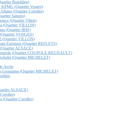
Quartier Boieldieu)
QHO KPMG (Quartier Vosges)
 Allianz (Quartier Corolles)
Quartier Saisons)
France (Quartier Villon)
unga (Quartier VILLON)
ttan (Quartier IRIS)
ge (Quartier VOSGES)
s 12 (Quartier VILLON)
etorium Euronext (Quartier REFLETS)
ma (Quartier ALSACE)
Total Coupole (Quartier COUPOLE-REGNAULT)
al Michelet (Quartier MICHELET)
nde Arche
t gan Groupama (Quartier MICHELET)
reflets
(Quartier ALSACE)
 Corolles)
s (Quartier Corolles)