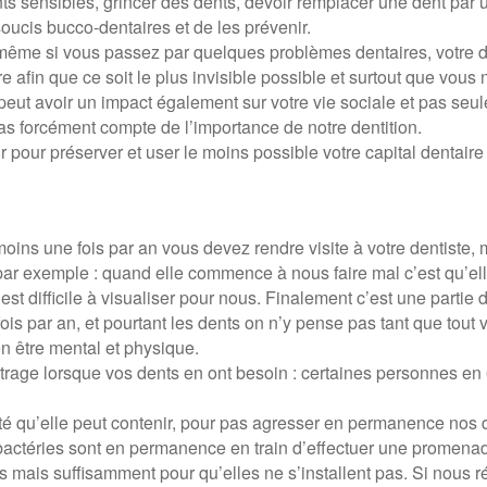
s sensibles, grincer des dents, devoir remplacer une dent par un
soucis bucco-dentaires et de les prévenir.
s, même si vous passez par quelques problèmes dentaires, votre d
re afin que ce soit le plus invisible possible et surtout que vous
t avoir un impact également sur votre vie sociale et pas seulem
pas forcément compte de l’importance de notre dentition.
pour préserver et user le moins possible votre capital dentaire
oins une fois par an vous devez rendre visite à votre dentiste,
s par exemple : quand elle commence à nous faire mal c’est qu’el
est difficile à visualiser pour nous. Finalement c’est une partie
 par an, et pourtant les dents on n’y pense pas tant que tout v
en être mental et physique.
rtrage lorsque vos dents en ont besoin : certaines personnes en
ité qu’elle peut contenir, pour pas agresser en permanence nos
s bactéries sont en permanence en train d’effectuer une promena
 mais suffisamment pour qu’elles ne s’installent pas. Si nous r