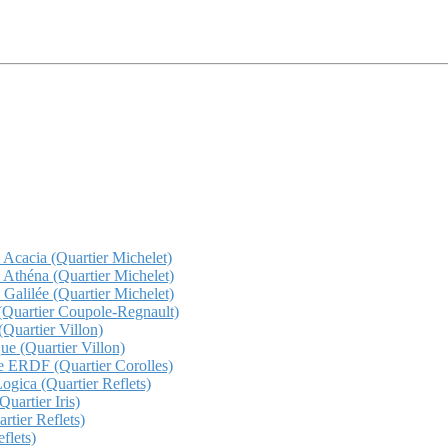
z Acacia (Quartier Michelet)
z Athéna (Quartier Michelet)
 Galilée (Quartier Michelet)
a (Quartier Coupole-Regnault)
(Quartier Villon)
que (Quartier Villon)
che ERDF (Quartier Corolles)
Logica (Quartier Reflets)
uartier Iris)
rtier Reflets)
flets)