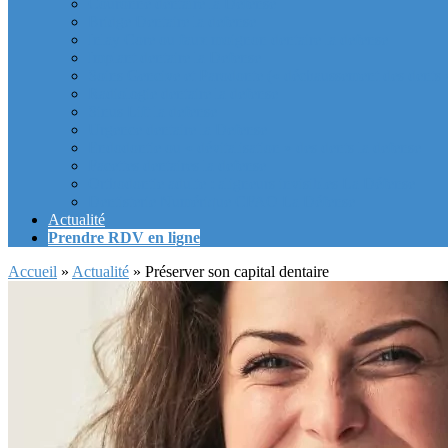
Couronne dentaire la Defense
Bridge Dentaire la defense
Inlay Core ou faux moignon dentaire la defense
Implant dentaire la Defense
Soins Gencive et Parodonte (« déchaussement des dents »
Radiologie dentaire la defense
Sinus Lift la defense
Urgence dentaire la Defense
Endodontie ou « dévitalisation » des dents la defense
Facettes dentaires la defense
Orthodontie adulte : aligneurs invisibles La Défense
Dentisterie Numérique CFAO La Défense
Actualité
Prendre RDV en ligne
Accueil
»
Actualité
»
Préserver son capital dentaire