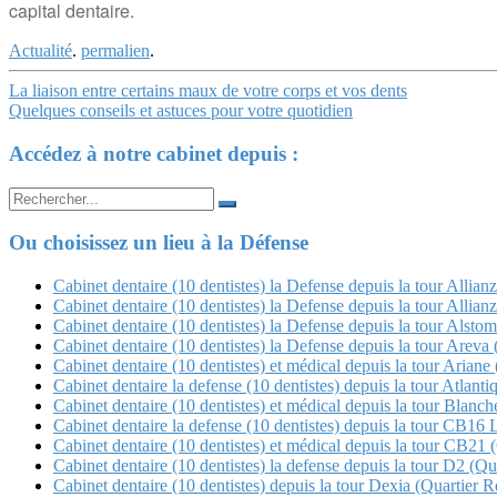
capital dentaire.
Actualité
.
permalien
.
Navigation
La liaison entre certains maux de votre corps et vos dents
Quelques conseils et astuces pour votre quotidien
Article
Accédez à notre cabinet depuis :
Search
for:
Ou choisissez un lieu à la Défense
Cabinet dentaire (10 dentistes) la Defense depuis la tour Allian
Cabinet dentaire (10 dentistes) la Defense depuis la tour Allian
Cabinet dentaire (10 dentistes) la Defense depuis la tour Alstom
Cabinet dentaire (10 dentistes) la Defense depuis la tour Arev
Cabinet dentaire (10 dentistes) et médical depuis la tour Ariane 
Cabinet dentaire la defense (10 dentistes) depuis la tour Atlanti
Cabinet dentaire (10 dentistes) et médical depuis la tour Blan
Cabinet dentaire la defense (10 dentistes) depuis la tour CB16 
Cabinet dentaire (10 dentistes) et médical depuis la tour CB21 (Q
Cabinet dentaire (10 dentistes) la defense depuis la tour D2 (Qua
Cabinet dentaire (10 dentistes) depuis la tour Dexia (Quartier Re