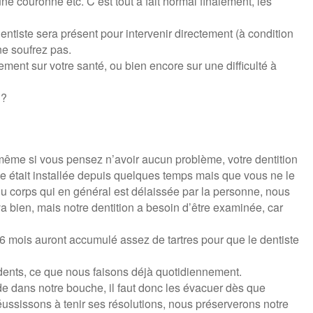
e couronne etc. C’est tout à fait normal finalement, les
entiste sera présent pour intervenir directement (à condition
 ne soufrez pas.
ent sur votre santé, ou bien encore sur une difficulté à
 ?
 même si vous pensez n’avoir aucun problème, votre dentition
le était installée depuis quelques temps mais que vous ne le
 du corps qui en général est délaissée par la personne, nous
a bien, mais notre dentition a besoin d’être examinée, car
 6 mois auront accumulé assez de tartres pour que le dentiste
 dents, ce que nous faisons déjà quotidiennement.
de dans notre bouche, il faut donc les évacuer dès que
éussissons à tenir ses résolutions, nous préserverons notre