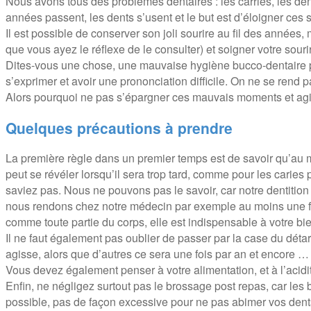
Nous avons tous des problèmes dentaires : les carries, les dent
années passent, les dents s’usent et le but est d’éloigner ces 
Il est possible de conserver son joli sourire au fil des année
que vous ayez le réflexe de le consulter) et soigner votre souri
Dites-vous une chose, une mauvaise hygiène bucco-dentaire peu
s’exprimer et avoir une prononciation difficile. On ne se rend 
Alors pourquoi ne pas s’épargner ces mauvais moments et agir 
Quelques précautions à prendre
La première règle dans un premier temps est de savoir qu’au m
peut se révéler lorsqu’il sera trop tard, comme pour les carie
saviez pas. Nous ne pouvons pas le savoir, car notre dentition 
nous rendons chez notre médecin par exemple au moins une fois
comme toute partie du corps, elle est indispensable à votre bi
Il ne faut également pas oublier de passer par la case du déta
agisse, alors que d’autres ce sera une fois par an et encore …
Vous devez également penser à votre alimentation, et à l’acid
Enfin, ne négligez surtout pas le brossage post repas, car le
possible, pas de façon excessive pour ne pas abimer vos dents