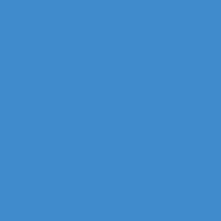
za (Quartier Corolles)
irst (Quartier Saisons)
le de France (Quartier Villon)
ur Majunga (Quartier VILLON)
 Manhattan (Quartier IRIS)
ichelet gan Groupama (Quartier MICHELET)
efense (Quartier ALSACE)
ur Monge (Quartier VOSGES)
ur Opus 12 (Quartier VILLON)
ur Praetorium Euronext (Quartier REFLETS)
ur Prisma (Quartier ALSACE)
 tour Total Coupole (Quartier COUPOLE-REGNAULT)
ur Total Michelet (Quartier MICHELET)
nse
g Les reflets