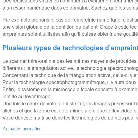
Des réalisations virtuelles continuent à évoluer en permanence
a un essor numérique dans ce domaine. Sachez que les soins pr
Par exemple prenons le cas de l’empreinte numérique, c’est un s
une vision globale de la dentition du patient. Grâce à cette tec
empreintes soient utilisées afin qu’il puisse obtenir une gout
Plusieurs types de technologies d’emprein
Le scanner intra-oral n’a pas les mêmes moyens de procédés, il 
différents : la triangulation active, la technologie spectropho
Concernant la technique de la triangulation active, celle-ci vi
Pour la technologie spectrophotogrammétrique, il y aura deux ré
Enfin, le système de la microscopie focale consiste à examiner l
lentille au foyer image.
Une fois le choix de votre dentiste fait, les images prises sont e
clichés et que la zone est déterminée alors que le flux vidéo 
Votre dentiste maitrise donc les technologies de pointes pour 
Actualité
.
permalien
.