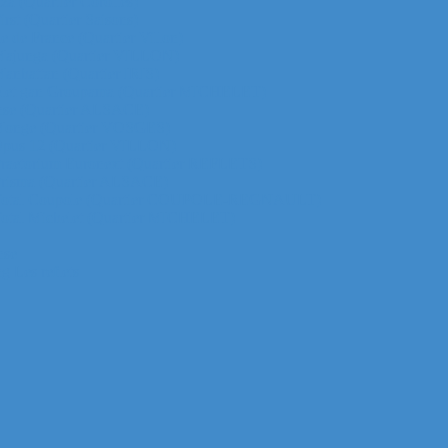
za (Quartier Corolles)
irst (Quartier Saisons)
le de France (Quartier Villon)
ur Majunga (Quartier VILLON)
 Manhattan (Quartier IRIS)
ichelet gan Groupama (Quartier MICHELET)
efense (Quartier ALSACE)
ur Monge (Quartier VOSGES)
ur Opus 12 (Quartier VILLON)
ur Praetorium Euronext (Quartier REFLETS)
ur Prisma (Quartier ALSACE)
 tour Total Coupole (Quartier COUPOLE-REGNAULT)
ur Total Michelet (Quartier MICHELET)
nse
g Les reflets