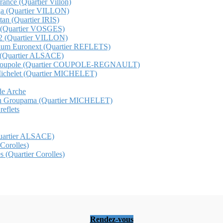
France (Quartier Villon)
unga (Quartier VILLON)
ttan (Quartier IRIS)
ge (Quartier VOSGES)
s 12 (Quartier VILLON)
etorium Euronext (Quartier REFLETS)
ma (Quartier ALSACE)
Total Coupole (Quartier COUPOLE-REGNAULT)
al Michelet (Quartier MICHELET)
nde Arche
t gan Groupama (Quartier MICHELET)
reflets
(Quartier ALSACE)
 Corolles)
s (Quartier Corolles)
Rendez-vous