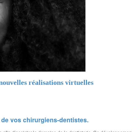
ouvelles réalisations virtuelles
de vos chirurgiens-dentistes.