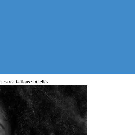
) la defense
es réalisations virtuelles