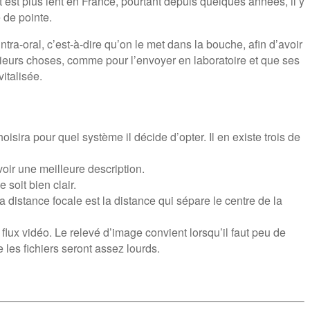
 est plus lent en France, pourtant depuis quelques années, il y
 de pointe.
ra-oral, c’est-à-dire qu’on le met dans la bouche, afin d’avoir
plusieurs choses, comme pour l’envoyer en laboratoire et que ses
italisée.
isira pour quel système il décide d’opter. Il en existe trois de
voir une meilleure description.
soit bien clair.
a distance focale est la distance qui sépare le centre de la
un flux vidéo. Le relevé d’image convient lorsqu’il faut peu de
les fichiers seront assez lourds.