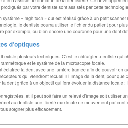
 afin d’assister le domaine de la dentisterie. Ce développement
odigués par votre dentiste sont assistés par cette technologie
ystème « high tech » qui est réalisé grâce à un petit scanner int
hnologie, le dentiste pourra utiliser le fichier du patient pour 
tière par exemple, ou bien encore une couronne pour une dent dév
tes d’optiques
existe plusieurs techniques. C’est le chirurgien-dentiste qui cho
togrammétrique et le système de la microscopie focale.
ent éclairée la dent avec une lumière tramée afin de pouvoir en a
cepteurs qui viendront recueillir l’image de la dent, pour que ce 
a dent grâce à un objectif qui fera évoluer la distance focale : l
nregistrées, et il peut soit faire un relevé d’image soit utiliser 
permet au dentiste une liberté maximale de mouvement par contre 
vous soigner plus efficacement.