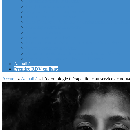
Couronne dentaire la Defense
Bridge Dentaire la defense
Inlay Core ou faux moignon dentaire la defense
Implant dentaire la Defense
Soins Gencive et Parodonte (« déchaussement des dents »
Radiologie dentaire la defense
Sinus Lift la defense
Urgence dentaire la Defense
Endodontie ou « dévitalisation » des dents la defense
Facettes dentaires la defense
Orthodontie adulte : aligneurs invisibles La Défense
Dentisterie Numérique CFAO La Défense
Actualité
Prendre RDV en ligne
Accueil
»
Actualité
»
L’odontologie thérapeutique au service de nouvell