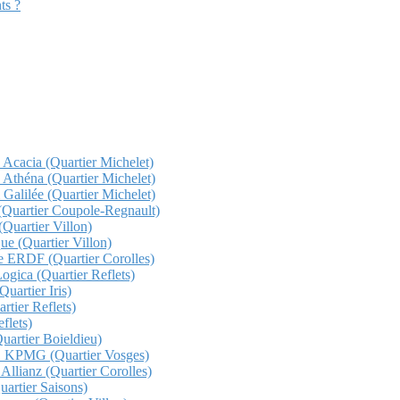
ts ?
z Acacia (Quartier Michelet)
z Athéna (Quartier Michelet)
 Galilée (Quartier Michelet)
a (Quartier Coupole-Regnault)
(Quartier Villon)
que (Quartier Villon)
che ERDF (Quartier Corolles)
Logica (Quartier Reflets)
uartier Iris)
rtier Reflets)
flets)
Quartier Boieldieu)
QHO KPMG (Quartier Vosges)
 Allianz (Quartier Corolles)
Quartier Saisons)