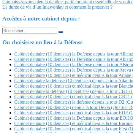
Navigation
Connaissez-vous bien la dentine, partie pourtant essentielle de vos den
La durée de vie d’un Inlay/onlay et comment le préserver ?
Article
Accédez à notre cabinet depuis :
Search
for:
Ou choisissez un lieu à la Défense
Cabinet dentaire (10 dentistes) la Defense depuis la tour Allian
Cabinet dentaire (10 dentistes) la Defense depuis la tour Allian
Cabinet dentaire (10 dentistes) la Defense depuis la tour Alstom
Cabinet dentaire (10 dentistes) la Defense depuis la tour Arev
Cabinet dentaire (10 dentistes) et médical depuis la tour Ariane 
Cabinet dentaire la defense (10 dentistes) depuis la tour Atlanti
Cabinet dentaire (10 dentistes) et médical depuis la tour Blan
Cabinet dentaire la defense (10 dentistes) depuis la tour CB16 
Cabinet dentaire (10 dentistes) et médical depuis la tour CB21 (Q
Cabinet dentaire (10 dentistes) la defense depuis la tour D2 (Qua
Cabinet dentaire (10 dentistes) depuis la tour Dexia (Quartier Re
Cabinet dentaire (10 dentistes) et médical depuis la tour EDF (
Cabinet dentaire (10 dentistes) la Defense depuis la tour E
Cabinet dentaire (10 dentistes) et médical depuis la tour Europe
Cabinet dentaire (10 dentistes) et médical depuis la tour First (