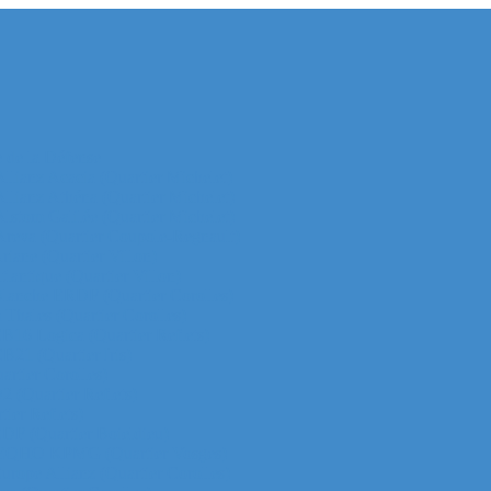
e de la Défense
 Allianz Acacia (Quartier Michelet)
 Allianz Athéna (Quartier Michelet)
 Alstom Galilée (Quartier Michelet)
r Areva (Quartier Coupole-Regnault)
Ariane (Quartier Villon)
Atlantique (Quartier Villon)
r Blanche ERDF (Quartier Corolles)
 Thales (Quartier Corolles)
 CB16 Logica (Quartier Reflets)
CB21 (Quartier Iris)
artier Corolles)
D2 (Quartier Reflets)
tier Reflets)
 EDF (Quartier Boieldieu)
tour EQHO KPMG (Quartier Vosges)
Europe Allianz (Quartier Corolles)