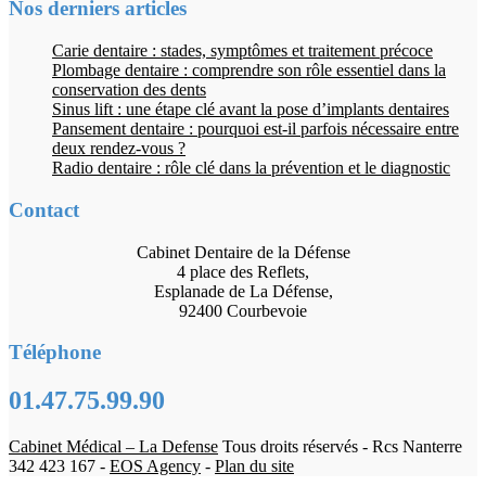
Nos derniers articles
Carie dentaire : stades, symptômes et traitement précoce
Plombage dentaire : comprendre son rôle essentiel dans la
conservation des dents
Sinus lift : une étape clé avant la pose d’implants dentaires
Pansement dentaire : pourquoi est-il parfois nécessaire entre
deux rendez-vous ?
Radio dentaire : rôle clé dans la prévention et le diagnostic
Contact
Cabinet Dentaire de la Défense
4 place des Reflets,
Esplanade de La Défense,
92400 Courbevoie
Téléphone
01.47.75.99.90
Cabinet Médical – La Defense
Tous droits réservés - Rcs Nanterre
342 423 167 -
EOS Agency
-
Plan du site