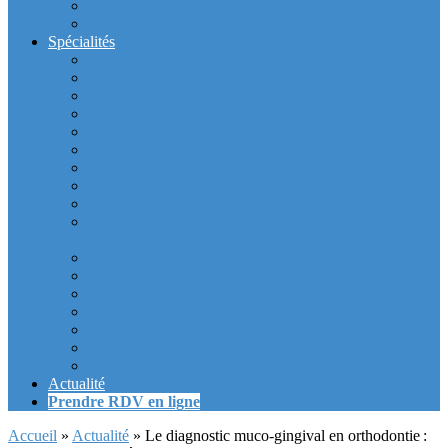
Intérieur du cabinet
Exterieur du Cabinet
Spécialités
Dentistes la Défense
Tarif prothèse et implant dentaire la Defense
Blanchiment des dents la Defense
Prothèse Dentaire La Defense
Inlay et onlay dentaire la defense
Couronne dentaire la Defense
Bridge Dentaire la defense
Inlay Core ou faux moignon dentaire la defense
Implant dentaire la Defense
Soins Gencive et Parodonte (« déchaussement des
dents ») la defense
Radiologie dentaire la defense
Sinus Lift la defense
Urgence dentaire la Defense
Endodontie ou « dévitalisation » des dents la defense
Facettes dentaires la defense
Orthodontie adulte : aligneurs invisibles La Défense
Dentisterie Numérique CFAO La Défense
Actualité
Prendre RDV en ligne
Accueil
»
Actualité
»
Le diagnostic muco-gingival en orthodontie :