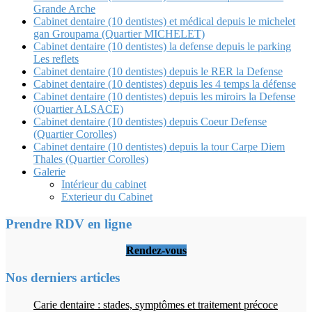
Grande Arche
Cabinet dentaire (10 dentistes) et médical depuis le michelet
gan Groupama (Quartier MICHELET)
Cabinet dentaire (10 dentistes) la defense depuis le parking
Les reflets
Cabinet dentaire (10 dentistes) depuis le RER la Defense
Cabinet dentaire (10 dentistes) depuis les 4 temps la défense
Cabinet dentaire (10 dentistes) depuis les miroirs la Defense
(Quartier ALSACE)
Cabinet dentaire (10 dentistes) depuis Coeur Defense
(Quartier Corolles)
Cabinet dentaire (10 dentistes) depuis la tour Carpe Diem
Thales (Quartier Corolles)
Galerie
Intérieur du cabinet
Exterieur du Cabinet
Prendre RDV en ligne
Rendez-vous
Nos derniers articles
Carie dentaire : stades, symptômes et traitement précoce