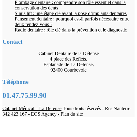
Plombage dentaire : comprendre son rôle essentiel dans la
conservation des dents
Sinus lift : une étape clé avant la pose d’implants dentaires
Pansement dentaire : pourquoi est-il parfois nécessaire entre
deux rendez-vous ?
Radio dentaire : rôle clé dans la prévention et le diagnostic
Contact
Cabinet Dentaire de la Défense
4 place des Reflets,
Esplanade de La Défense,
92400 Courbevoie
Téléphone
01.47.75.99.90
Cabinet Médical – La Defense
Tous droits réservés - Rcs Nanterre
342 423 167 -
EOS Agency
-
Plan du site