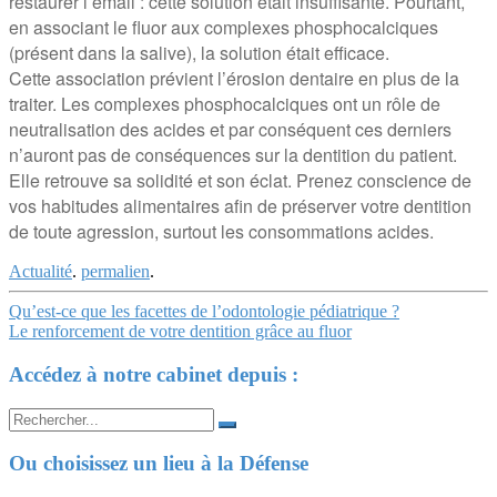
restaurer l’émail : cette solution était insuffisante. Pourtant,
en associant le fluor aux complexes phosphocalciques
(présent dans la salive), la solution était efficace.
Cette association prévient l’érosion dentaire en plus de la
traiter. Les complexes phosphocalciques ont un rôle de
neutralisation des acides et par conséquent ces derniers
n’auront pas de conséquences sur la dentition du patient.
Elle retrouve sa solidité et son éclat. Prenez conscience de
vos habitudes alimentaires afin de préserver votre dentition
de toute agression, surtout les consommations acides.
Actualité
.
permalien
.
Navigation
Qu’est-ce que les facettes de l’odontologie pédiatrique ?
Le renforcement de votre dentition grâce au fluor
Article
Accédez à notre cabinet depuis :
Search
for:
Ou choisissez un lieu à la Défense