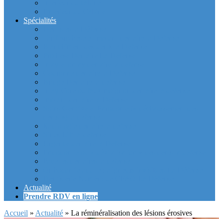
Intérieur du cabinet
Exterieur du Cabinet
Spécialités
Dentistes la Défense
Tarif prothèse et implant dentaire la Defense
Blanchiment des dents la Defense
Prothèse Dentaire La Defense
Inlay et onlay dentaire la defense
Couronne dentaire la Defense
Bridge Dentaire la defense
Inlay Core ou faux moignon dentaire la defense
Implant dentaire la Defense
Soins Gencive et Parodonte (« déchaussement des
dents ») la defense
Radiologie dentaire la defense
Sinus Lift la defense
Urgence dentaire la Defense
Endodontie ou « dévitalisation » des dents la defense
Facettes dentaires la defense
Orthodontie adulte : aligneurs invisibles La Défense
Dentisterie Numérique CFAO La Défense
Actualité
Prendre RDV en ligne
Accueil
»
Actualité
»
La réminéralisation des lésions érosives